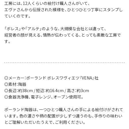
工房には、12人くらいの絵付け職人さんがいて、
エヴァさんから伝授された模様を、ひとつひとつ丁寧にスタンプし
ていくのです。
「ボレス」や「アルテ」のような、大規模な会社とは違って、
経営者の顔が見える、情熱が伝わってくる、とっても素敵な工房で
す。
◎メーカー：ポーランド ボレスワヴィエツ『VENA』社
◎素材：陶器
◎長辺：約38cm / 短辺：約16.4cm / 高さ：約3cm
◎食器洗浄機、電子レンジ、オーブン使用可。
ポーランド陶器は、一つひとつ職人さんの手による絵付けがされて
います。色の濃さや柄の配置が少しずつ違うのも、手作りの味わい
とご理解いただいたうえで、ご利用ください。