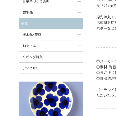
大型（24cm〜）
お菓子づくりの型
たまご型プレート
オーバルボウル
長さ21c
ガーリックキャニスター
アイスクリームカップ
中型（18〜24cm）
パウンド型
両手鍋
ハート型プレート
ハートボウル
チーズレディ
刃先は丸く
ケーキスタンド
お一人用・小型（〜18cm）
マフィン型
お料理を切
変形プレート
チュリーン
雑貨
葉っぱ型ボウル
チーズケース
バターなど
カトラリー
ラウンドオーブンディッシュ（丸型）
すべて見る
分割ディッシュ
キャセロール
植木鉢・花瓶
りんご型ボウル
バターディッシュ
はしおき・カトラリーレスト
スクエアオーブンディッシュ
すべて見る
すべて見る
いちご型ボウル
植木鉢
動物さん
六角形ポット
すべて見る
オーバルオーブンディッシュ
星型ボウル
花瓶
フィギュア・置物
リビング雑貨
ボトル
◎メーカー
すべて見る
舟型ボウル
すべて見る
貯金箱
◎素材：陶器
すべて見る
スツール
アクセサリー
◎長さ：約21c
スープカップ
小物入れ
時計
◎食器洗浄
ビーズ
そば猪口・フリーカップ
花器
バス・洗面用品
ペンダントトップ
ポーランド
ココット
ただいたう
オーナメント
家具小物
すべて見る
薬味入れ
クリーマー
小物入れ
ミキシングボウル