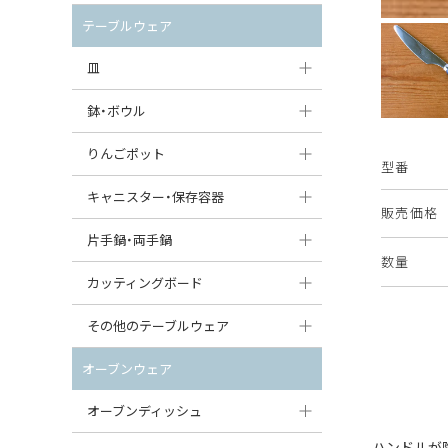
セット（ポット+カップ＆ソーサー）
クリーマー
ポットウォーマー
テーブルウェア
すべて見る
すべて見る
ピッチャー
皿
コーヒードリッパー
大皿（24cm〜）
鉢・ボウル
ティーバッグトレイ
中皿（18〜24cm）
大鉢（21cm〜）
りんごポット
型番
すべて見る
小皿（13〜18cm）
中鉢（16〜21cm）
りんごポット
キャニスター・保存容器
販売価格
豆皿（〜13cm）
小鉢（8〜16cm）
りんごポット小
キャニスター
片手鍋・両手鍋
数量
丸皿
豆鉢（〜8cm）
すべて見る
つぼ
ソースパン（片手鍋）
カッティングボード
スープ皿
丸鉢・どんぶり・ボウル
はちみつポット
スープチュリーン
角型カッティングボード
その他のテーブルウェア
スクエア（角型）プレート
茶碗
パンプキンポット
キャセロール
丸型カッティングボード
調味料入れ
オーブンウェア
オーバルプレート
ウェイブボウル・スカラップ
ガーリックポット
すべて見る
すべて見る
グレイヴィーボート
オーブンディッシュ
ダルマプレート
角鉢
オニオンキャニスター
エッグカップ
ハンドルが