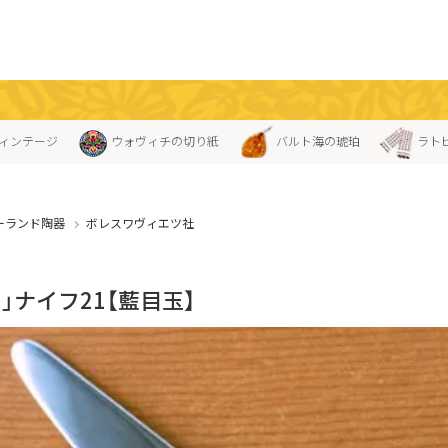
ィンテージ
ウォヴィチの切り紙
バルト海の琥珀
ラト
ーランド陶器
ボレスワヴィエツ社
」ナイフ21【藍目玉】