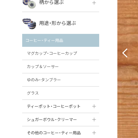
柄から選ぶ
VENA
ボレス
用途・形から選ぶ
ミレナ
VENA
その他のメーカー
コーヒー・ティー用品
ミレナ
マグカップ・コーヒーカップ
カップ＆ソーサー
ゆのみ・タンブラー
グラス
ティーポット・コーヒーポット
ティーポット
シュガーボウル・クリーマー
コーヒーポット
シュガーボウル
その他のコーヒー・ティー用品