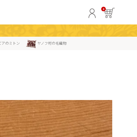
0
ビアのミトン
ヤノフ村の毛織物