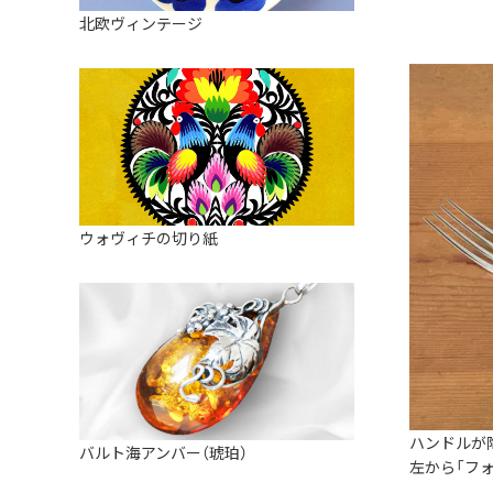
皿
アロマポット
北欧ヴィンテージ
ストレーナーボウル（水切り）
すべて見る
キャンドルインテリア
すべて見る
バスケット
装飾用タイル・プレート
ミニチュア
天使さま
ウォヴィチの切り紙
置物
カードスタンド
マグネット
すべて見る
ハンドルが
バルト海アンバー（琥珀）
左から「フォ