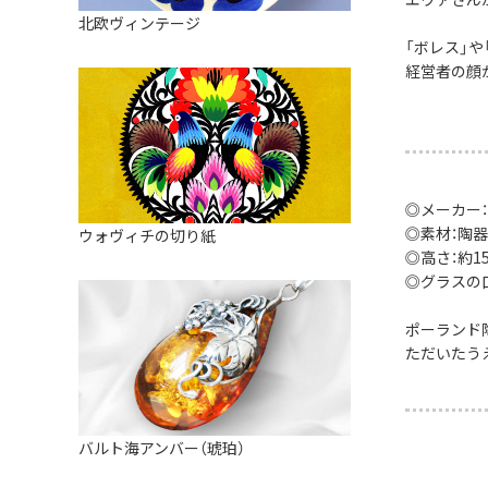
皿
アロマポット
北欧ヴィンテージ
ストレーナーボウル（水切り）
「ボレス」
すべて見る
キャンドルインテリア
経営者の顔
すべて見る
バスケット
装飾用タイル・プレート
ミニチュア
◎メーカー：
天使さま
◎素材：陶器
ウォヴィチの切り紙
◎高さ：約15.
置物
◎グラスの口径
カードスタンド
ポーランド
マグネット
ただいたう
すべて見る
バルト海アンバー（琥珀）