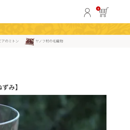
0
ビアのミトン
ヤノフ村の毛織物
ねずみ】