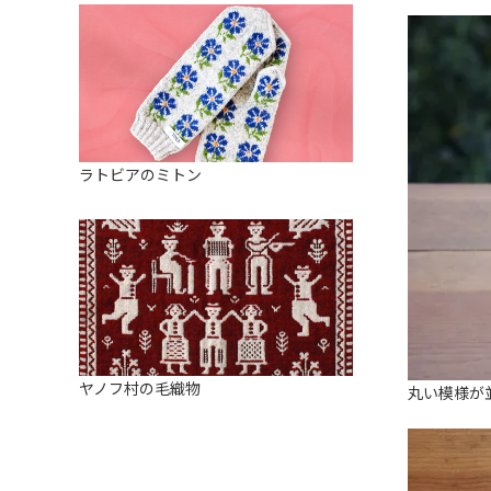
ラトビアのミトン
ヤノフ村の毛織物
丸い模様が