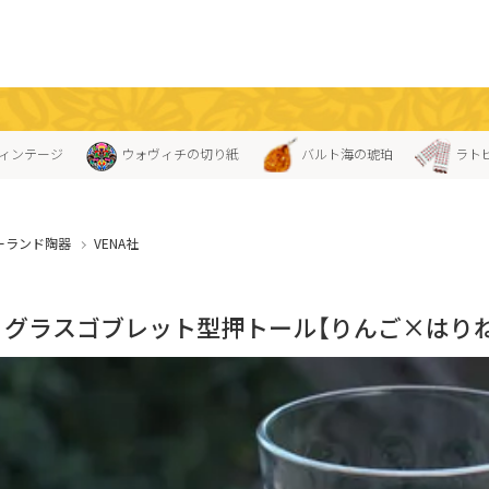
ィンテージ
ウォヴィチの切り紙
バルト海の琥珀
ラト
ーランド陶器
VENA社
NA」グラスゴブレット型押トール【りんご×はり