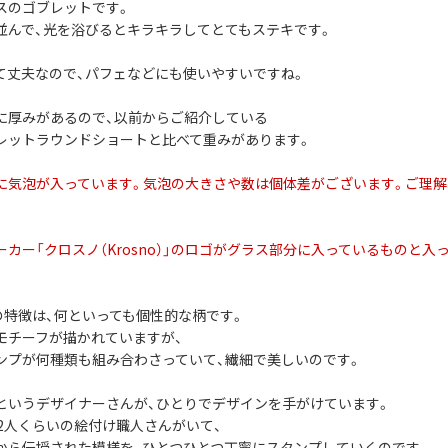
スのゴブレットです。
並んで、光を浴びるとキラキラしてとてもステキです。
て丈夫なので、パフェなどにも使いやすいですね。
に厚みがあるので、以前からご紹介している
レットラウンドショートと比べて重みがあります。
に気泡が入っています。気泡の大きさや数は個体差がございます。ご理
ーカー「クロスノ（Krosno）」のロゴがグラス部分に入っているものと
。
社の特徴は、何といっても個性的な柄です。
モチーフが描かれていますが、
ンプが何種類も組み合わさっていて、繊細で美しいのです。
というデザイナーさんが、ひとりでデザインを手がけています。
12人くらいの絵付け職人さんがいて、
から伝授された模様を、ひとつひとつ丁寧にスタンプしていくのです。