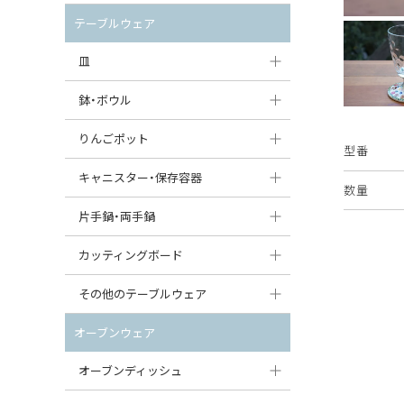
セット（ポット+カップ＆ソーサー）
クリーマー
ポットウォーマー
テーブルウェア
すべて見る
すべて見る
ピッチャー
皿
コーヒードリッパー
大皿（24cm〜）
鉢・ボウル
ティーバッグトレイ
中皿（18〜24cm）
大鉢（21cm〜）
りんごポット
型番
すべて見る
小皿（13〜18cm）
中鉢（16〜21cm）
りんごポット
キャニスター・保存容器
数量
豆皿（〜13cm）
小鉢（8〜16cm）
りんごポット小
キャニスター
片手鍋・両手鍋
丸皿
豆鉢（〜8cm）
すべて見る
つぼ
ソースパン（片手鍋）
カッティングボード
スープ皿
丸鉢・どんぶり・ボウル
はちみつポット
スープチュリーン
角型カッティングボード
その他のテーブルウェア
スクエア（角型）プレート
茶碗
パンプキンポット
キャセロール
丸型カッティングボード
調味料入れ
オーブンウェア
オーバルプレート
ウェイブボウル・スカラップ
ガーリックポット
すべて見る
すべて見る
グレイヴィーボート
オーブンディッシュ
ダルマプレート
角鉢
オニオンキャニスター
エッグカップ