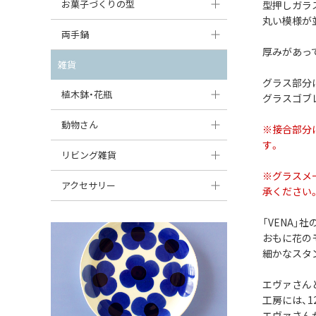
大型（24cm〜）
お菓子づくりの型
型押しガラ
たまご型プレート
オーバルボウル
ガーリックキャニスター
丸い模様が
アイスクリームカップ
中型（18〜24cm）
パウンド型
両手鍋
ハート型プレート
ハートボウル
チーズレディ
厚みがあっ
ケーキスタンド
お一人用・小型（〜18cm）
マフィン型
変形プレート
チュリーン
雑貨
葉っぱ型ボウル
チーズケース
カトラリー
グラス部分
ラウンドオーブンディッシュ（丸型）
すべて見る
分割ディッシュ
キャセロール
植木鉢・花瓶
りんご型ボウル
グラスゴブ
バターディッシュ
はしおき・カトラリーレスト
スクエアオーブンディッシュ
すべて見る
すべて見る
いちご型ボウル
植木鉢
動物さん
六角形ポット
※接合部分
すべて見る
オーバルオーブンディッシュ
す。
星型ボウル
花瓶
フィギュア・置物
リビング雑貨
ボトル
すべて見る
※グラスメ
舟型ボウル
すべて見る
貯金箱
すべて見る
スツール
アクセサリー
承ください
スープカップ
小物入れ
時計
ビーズ
「VENA」
そば猪口・フリーカップ
花器
おもに花の
バス・洗面用品
ペンダントトップ
細かなスタ
ココット
オーナメント
家具小物
すべて見る
エヴァさん
薬味入れ
クリーマー
小物入れ
工房には、
ミキシングボウル
エヴァさん