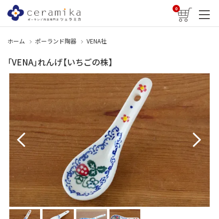
0
ホーム
ポーランド陶器
VENA社
「VENA」れんげ【いちごの株】