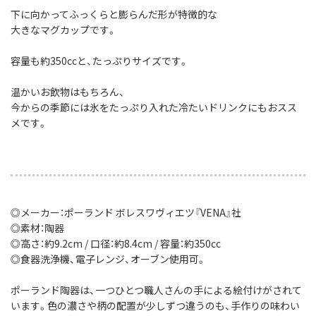
下に向かってふっくらと膨らんだ形が特徴的な
大きなマグカップです。
容量も約350ccと、たっぷりサイズです。
温かいお飲物はもちろん、
今からの季節には氷をたっぷり入れた冷たいドリンクにもおスス
メです。
◎メーカー：ポーランド ボレスワヴィエツ『VENA』社
◎素材：陶器
◎高さ：約9.2cm / 口径：約8.4cm / 容量：約350cc
◎食器洗浄機、電子レンジ、オーブン使用可。
ポーランド陶器は、一つひとつ職人さんの手による絵付けがされて
います。色の濃さや柄の配置が少しずつ違うのも、手作りの味わい