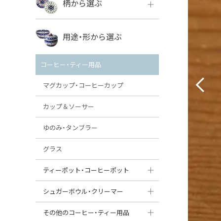
柄から選ぶ
VENA
ボレス
用途・形から選ぶ
ミレナ
VENA
その他のメーカー
コーヒー・ティー用品
ミレナ
マグカップ・コーヒーカップ
カップ＆ソーサー
ゆのみ・タンブラー
グラス
ティーポット・コーヒーポット
ティーポット
シュガーボウル・クリーマー
コーヒーポット
シュガーボウル
その他のコーヒー・ティー用品