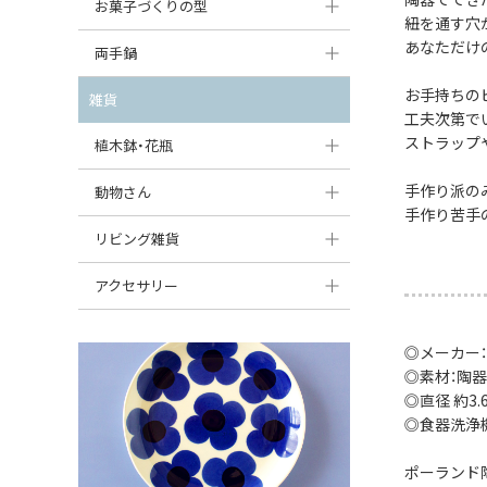
大型（24cm〜）
お菓子づくりの型
たまご型プレート
オーバルボウル
紐を通す穴
ガーリックキャニスター
アイスクリームカップ
あなただけ
中型（18〜24cm）
パウンド型
両手鍋
ハート型プレート
ハートボウル
チーズレディ
ケーキスタンド
お一人用・小型（〜18cm）
マフィン型
お手持ちの
変形プレート
チュリーン
雑貨
葉っぱ型ボウル
チーズケース
工夫次第で
カトラリー
ラウンドオーブンディッシュ（丸型）
すべて見る
分割ディッシュ
キャセロール
ストラップ
植木鉢・花瓶
りんご型ボウル
バターディッシュ
はしおき・カトラリーレスト
スクエアオーブンディッシュ
すべて見る
すべて見る
いちご型ボウル
手作り派の
植木鉢
動物さん
六角形ポット
すべて見る
手作り苦手
オーバルオーブンディッシュ
星型ボウル
花瓶
フィギュア・置物
リビング雑貨
ボトル
すべて見る
舟型ボウル
すべて見る
貯金箱
すべて見る
スツール
アクセサリー
スープカップ
小物入れ
時計
ビーズ
◎メーカー
そば猪口・フリーカップ
花器
バス・洗面用品
ペンダントトップ
◎素材：陶器
ココット
◎直径 約3.
オーナメント
家具小物
すべて見る
◎食器洗浄
薬味入れ
クリーマー
小物入れ
ポーランド
ミキシングボウル