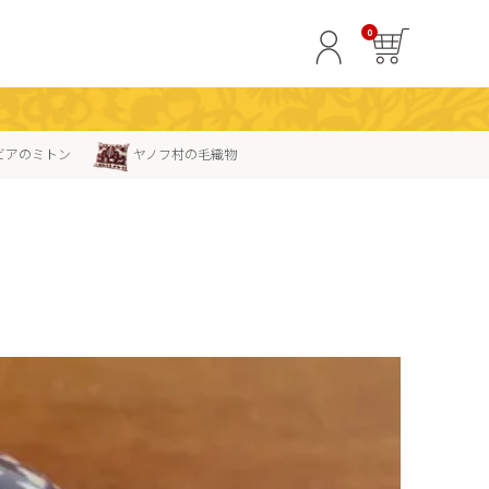
0
ビアのミトン
ヤノフ村の毛織物