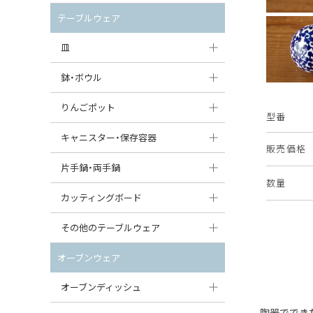
セット（ポット+カップ＆ソーサー）
クリーマー
ポットウォーマー
テーブルウェア
すべて見る
すべて見る
ピッチャー
皿
コーヒードリッパー
大皿（24cm〜）
鉢・ボウル
ティーバッグトレイ
中皿（18〜24cm）
大鉢（21cm〜）
りんごポット
型番
すべて見る
小皿（13〜18cm）
中鉢（16〜21cm）
りんごポット
キャニスター・保存容器
販売価格
豆皿（〜13cm）
小鉢（8〜16cm）
りんごポット小
キャニスター
片手鍋・両手鍋
数量
丸皿
豆鉢（〜8cm）
すべて見る
つぼ
ソースパン（片手鍋）
カッティングボード
スープ皿
丸鉢・どんぶり・ボウル
はちみつポット
スープチュリーン
角型カッティングボード
その他のテーブルウェア
スクエア（角型）プレート
茶碗
パンプキンポット
キャセロール
丸型カッティングボード
調味料入れ
オーブンウェア
オーバルプレート
ウェイブボウル・スカラップ
ガーリックポット
すべて見る
すべて見る
グレイヴィーボート
オーブンディッシュ
ダルマプレート
角鉢
オニオンキャニスター
エッグカップ
陶器ででき