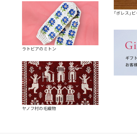
「ボレス」ビ
ラトビアのミトン
ヤノフ村の毛織物