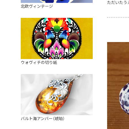
皿
ただいたう
アロマポット
北欧ヴィンテージ
ストレーナーボウル（水切り）
すべて見る
キャンドルインテリア
すべて見る
バスケット
装飾用タイル・プレート
ミニチュア
天使さま
ウォヴィチの切り紙
置物
カードスタンド
マグネット
すべて見る
バルト海アンバー（琥珀）