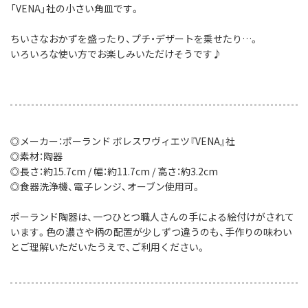
「VENA」社の小さい角皿です。
ちいさなおかずを盛ったり、プチ・デザートを乗せたり…。
いろいろな使い方でお楽しみいただけそうです♪
◎メーカー：ポーランド ボレスワヴィエツ『VENA』社
◎素材：陶器
◎長さ：約15.7cm / 幅：約11.7cm / 高さ：約3.2cm
◎食器洗浄機、電子レンジ、オーブン使用可。
ポーランド陶器は、一つひとつ職人さんの手による絵付けがされて
います。色の濃さや柄の配置が少しずつ違うのも、手作りの味わい
とご理解いただいたうえで、ご利用ください。