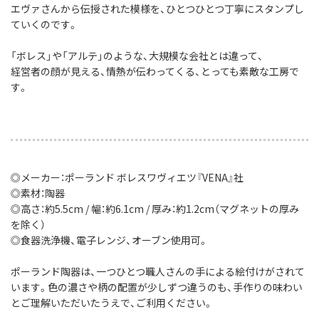
エヴァさんから伝授された模様を、ひとつひとつ丁寧にスタンプし
ていくのです。
「ボレス」や「アルテ」のような、大規模な会社とは違って、
経営者の顔が見える、情熱が伝わってくる、とっても素敵な工房で
す。
◎メーカー：ポーランド ボレスワヴィエツ『VENA』社
◎素材：陶器
◎高さ：約5.5cm / 幅：約6.1cm / 厚み：約1.2cm（マグネットの厚み
を除く）
◎食器洗浄機、電子レンジ、オーブン使用可。
ポーランド陶器は、一つひとつ職人さんの手による絵付けがされて
います。色の濃さや柄の配置が少しずつ違うのも、手作りの味わい
とご理解いただいたうえで、ご利用ください。