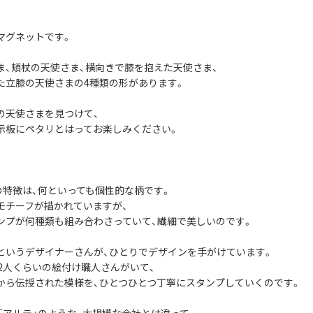
マグネットです。
ま、頬杖の天使さま、横向きで膝を抱えた天使さま、
た立膝の天使さまの4種類の形があります。
の天使さまを見つけて、
示板にペタリとはってお楽しみください。
社の特徴は、何といっても個性的な柄です。
モチーフが描かれていますが、
ンプが何種類も組み合わさっていて、繊細で美しいのです。
というデザイナーさんが、ひとりでデザインを手がけています。
12人くらいの絵付け職人さんがいて、
から伝授された模様を、ひとつひとつ丁寧にスタンプしていくのです。
や「アルテ」のような、大規模な会社とは違って、