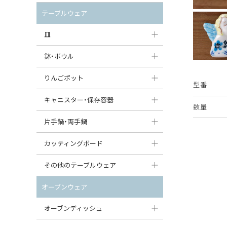
セット（ポット+カップ＆ソーサー）
クリーマー
ポットウォーマー
テーブルウェア
すべて見る
すべて見る
ピッチャー
皿
コーヒードリッパー
大皿（24cm〜）
鉢・ボウル
ティーバッグトレイ
中皿（18〜24cm）
大鉢（21cm〜）
りんごポット
型番
すべて見る
小皿（13〜18cm）
中鉢（16〜21cm）
りんごポット
キャニスター・保存容器
数量
豆皿（〜13cm）
小鉢（8〜16cm）
りんごポット小
キャニスター
片手鍋・両手鍋
丸皿
豆鉢（〜8cm）
すべて見る
つぼ
ソースパン（片手鍋）
カッティングボード
スープ皿
丸鉢・どんぶり・ボウル
はちみつポット
スープチュリーン
角型カッティングボード
その他のテーブルウェア
スクエア（角型）プレート
茶碗
パンプキンポット
キャセロール
丸型カッティングボード
調味料入れ
オーブンウェア
オーバルプレート
ウェイブボウル・スカラップ
ガーリックポット
すべて見る
すべて見る
グレイヴィーボート
オーブンディッシュ
ダルマプレート
角鉢
オニオンキャニスター
エッグカップ