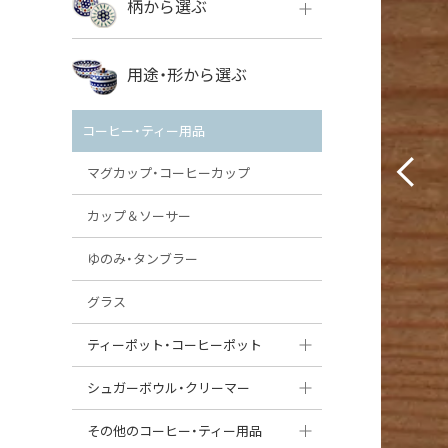
柄から選ぶ
VENA
ボレス
用途・形から選ぶ
ミレナ
VENA
その他のメーカー
コーヒー・ティー用品
ミレナ
マグカップ・コーヒーカップ
カップ＆ソーサー
ゆのみ・タンブラー
グラス
ティーポット・コーヒーポット
ティーポット
シュガーボウル・クリーマー
コーヒーポット
シュガーボウル
その他のコーヒー・ティー用品