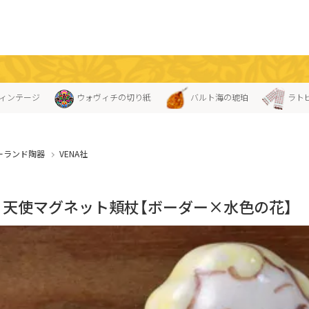
ィンテージ
ウォヴィチの切り紙
バルト海の琥珀
ラト
ーランド陶器
VENA社
NA」天使マグネット頬杖【ボーダー×水色の花】