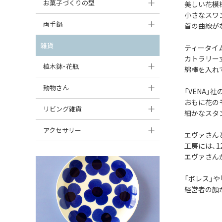
大型（24cm〜）
お菓子づくりの型
美しい花模
たまご型プレート
オーバルボウル
ガーリックキャニスター
小さなスワ
アイスクリームカップ
中型（18〜24cm）
パウンド型
両手鍋
ハート型プレート
首の曲線が
ハートボウル
チーズレディ
ケーキスタンド
お一人用・小型（〜18cm）
マフィン型
変形プレート
チュリーン
雑貨
葉っぱ型ボウル
ティータイ
チーズケース
カトラリー
カトラリー
ラウンドオーブンディッシュ（丸型）
すべて見る
分割ディッシュ
キャセロール
植木鉢・花瓶
りんご型ボウル
綿棒を入れ
バターディッシュ
はしおき・カトラリーレスト
スクエアオーブンディッシュ
すべて見る
すべて見る
いちご型ボウル
植木鉢
動物さん
六角形ポット
「VENA」
すべて見る
オーバルオーブンディッシュ
おもに花の
星型ボウル
花瓶
フィギュア・置物
リビング雑貨
ボトル
細かなスタ
すべて見る
舟型ボウル
すべて見る
貯金箱
すべて見る
スツール
アクセサリー
エヴァさん
スープカップ
工房には、
小物入れ
時計
ビーズ
エヴァさん
そば猪口・フリーカップ
花器
バス・洗面用品
ペンダントトップ
「ボレス」
ココット
オーナメント
家具小物
経営者の顔
すべて見る
薬味入れ
クリーマー
小物入れ
ミキシングボウル