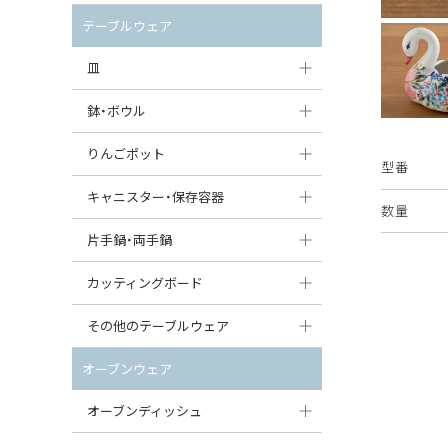
セット（ポット+カップ＆ソーサー）
クリーマー
ポットウォーマー
テーブルウェア
すべて見る
すべて見る
ピッチャー
皿
コーヒードリッパー
大皿（24cm〜）
鉢・ボウル
ティーバッグトレイ
中皿（18〜24cm）
大鉢（21cm〜）
りんごポット
型番
すべて見る
小皿（13〜18cm）
中鉢（16〜21cm）
りんごポット
キャニスター・保存容器
数量
豆皿（〜13cm）
小鉢（8〜16cm）
りんごポット小
キャニスター
片手鍋・両手鍋
丸皿
豆鉢（〜8cm）
すべて見る
つぼ
ソースパン（片手鍋）
カッティングボード
スープ皿
丸鉢・どんぶり・ボウル
はちみつポット
スープチュリーン
角型カッティングボード
その他のテーブルウェア
スクエア（角型）プレート
茶碗
パンプキンポット
キャセロール
丸型カッティングボード
調味料入れ
オーブンウェア
オーバルプレート
ウェイブボウル・スカラップ
ガーリックポット
すべて見る
すべて見る
グレイヴィーボート
オーブンディッシュ
ダルマプレート
角鉢
オニオンキャニスター
エッグカップ