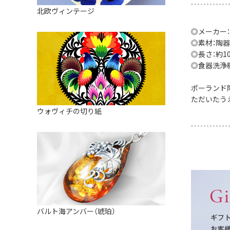
皿
アロマポット
北欧ヴィンテージ
ストレーナーボウル（水切り）
すべて見る
キャンドルインテリア
◎メーカー：
すべて見る
◎素材：陶器
バスケット
◎長さ：約10c
装飾用タイル・プレート
◎食器洗浄
ミニチュア
ポーランド
ただいたう
天使さま
ウォヴィチの切り紙
置物
カードスタンド
マグネット
すべて見る
バルト海アンバー（琥珀）