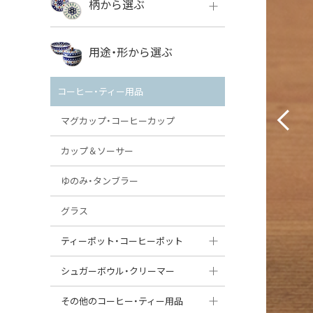
柄から選ぶ
VENA
ボレス
用途・形から選ぶ
ミレナ
VENA
その他のメーカー
コーヒー・ティー用品
ミレナ
マグカップ・コーヒーカップ
カップ＆ソーサー
ゆのみ・タンブラー
グラス
ティーポット・コーヒーポット
ティーポット
シュガーボウル・クリーマー
コーヒーポット
シュガーボウル
その他のコーヒー・ティー用品