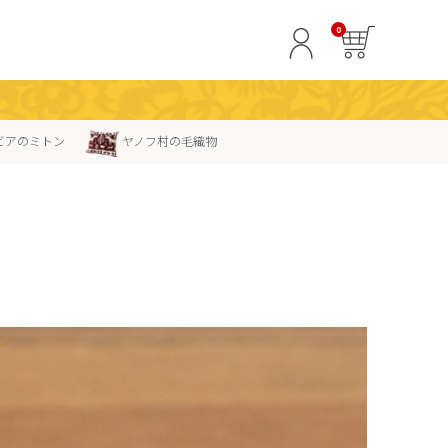
0
ビアのミトン
ヤノフ村の毛織物