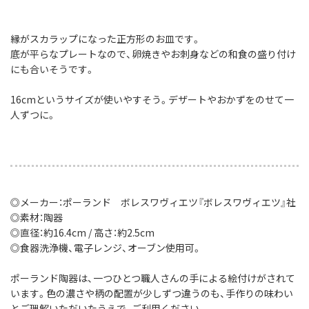
縁がスカラップになった正方形のお皿です。
底が平らなプレートなので、卵焼きやお刺身などの和食の盛り付け
にも合いそうです。
16cmというサイズが使いやすそう。デザートやおかずをのせて一
人ずつに。
◎メーカー：ポーランド ボレスワヴィエツ『ボレスワヴィエツ』社
◎素材：陶器
◎直径：約16.4cm / 高さ：約2.5cm
◎食器洗浄機、電子レンジ、オーブン使用可。
ポーランド陶器は、一つひとつ職人さんの手による絵付けがされて
います。色の濃さや柄の配置が少しずつ違うのも、手作りの味わい
とご理解いただいたうえで、ご利用ください。