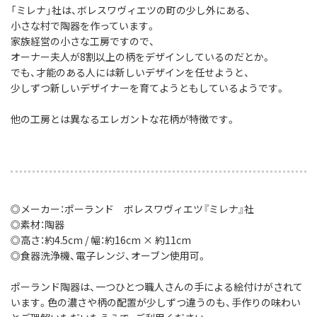
「ミレナ」社は、ボレスワヴィエツの町の少し外にある、
小さな村で陶器を作っています。
家族経営の小さな工房ですので、
オーナー夫人が8割以上の柄をデザインしているのだとか。
でも、才能のある人には新しいデザインを任せようと、
少しずつ新しいデザイナーを育てようともしているようです。
他の工房とは異なるエレガントな花柄が特徴です。
◎メーカー：ポーランド ボレスワヴィエツ『ミレナ』社
◎素材：陶器
◎高さ：約4.5cm / 幅：約16cm × 約11cm
◎食器洗浄機、電子レンジ、オーブン使用可。
ポーランド陶器は、一つひとつ職人さんの手による絵付けがされて
います。色の濃さや柄の配置が少しずつ違うのも、手作りの味わい