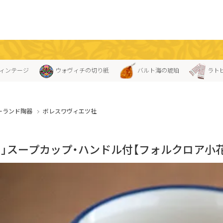
ィンテージ
ウォヴィチの切り紙
バルト海の琥珀
ラト
ーランド陶器
ボレスワヴィエツ社
ス」スープカップ・ハンドル付【フォルクロア小花