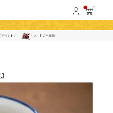
0
ビアのミトン
ヤノフ村の毛織物
】