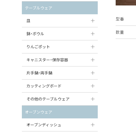
セット（ポット+カップ＆ソーサー）
クリーマー
ポットウォーマー
テーブルウェア
すべて見る
すべて見る
型番
ピッチャー
皿
コーヒードリッパー
数量
大皿（24cm〜）
鉢・ボウル
ティーバッグトレイ
中皿（18〜24cm）
大鉢（21cm〜）
りんごポット
すべて見る
小皿（13〜18cm）
中鉢（16〜21cm）
りんごポット
キャニスター・保存容器
豆皿（〜13cm）
小鉢（8〜16cm）
りんごポット小
キャニスター
片手鍋・両手鍋
丸皿
豆鉢（〜8cm）
すべて見る
つぼ
ソースパン（片手鍋）
カッティングボード
スープ皿
丸鉢・どんぶり・ボウル
はちみつポット
スープチュリーン
角型カッティングボード
その他のテーブルウェア
スクエア（角型）プレート
茶碗
パンプキンポット
キャセロール
丸型カッティングボード
調味料入れ
オーブンウェア
オーバルプレート
ウェイブボウル・スカラップ
ガーリックポット
すべて見る
すべて見る
グレイヴィーボート
オーブンディッシュ
ダルマプレート
角鉢
オニオンキャニスター
エッグカップ