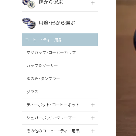
柄から選ぶ
VENA
ボレス
用途・形から選ぶ
ミレナ
VENA
その他のメーカー
コーヒー・ティー用品
ミレナ
マグカップ・コーヒーカップ
カップ＆ソーサー
ゆのみ・タンブラー
グラス
ティーポット・コーヒーポット
ティーポット
シュガーボウル・クリーマー
コーヒーポット
シュガーボウル
その他のコーヒー・ティー用品