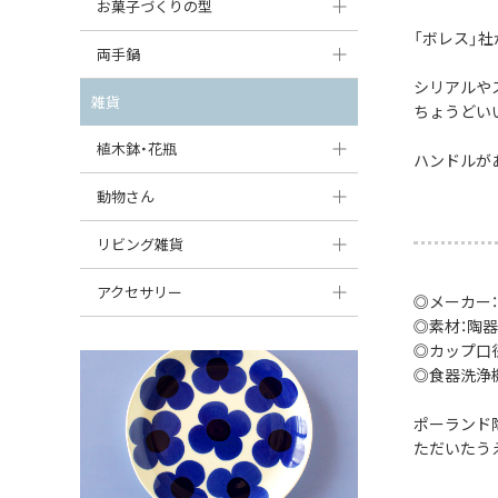
大型（24cm〜）
お菓子づくりの型
たまご型プレート
オーバルボウル
ガーリックキャニスター
「ボレス」
アイスクリームカップ
中型（18〜24cm）
パウンド型
両手鍋
ハート型プレート
ハートボウル
チーズレディ
ケーキスタンド
シリアルや
お一人用・小型（〜18cm）
マフィン型
変形プレート
チュリーン
雑貨
葉っぱ型ボウル
ちょうどい
チーズケース
カトラリー
ラウンドオーブンディッシュ（丸型）
すべて見る
分割ディッシュ
キャセロール
植木鉢・花瓶
りんご型ボウル
バターディッシュ
ハンドルが
はしおき・カトラリーレスト
スクエアオーブンディッシュ
すべて見る
すべて見る
いちご型ボウル
植木鉢
動物さん
六角形ポット
すべて見る
オーバルオーブンディッシュ
星型ボウル
花瓶
フィギュア・置物
リビング雑貨
ボトル
すべて見る
舟型ボウル
すべて見る
貯金箱
すべて見る
スツール
アクセサリー
◎メーカー
スープカップ
◎素材：陶器
小物入れ
時計
ビーズ
◎カップ口径：
そば猪口・フリーカップ
花器
◎食器洗浄
バス・洗面用品
ペンダントトップ
ココット
オーナメント
家具小物
ポーランド
すべて見る
ただいたう
薬味入れ
クリーマー
小物入れ
ミキシングボウル