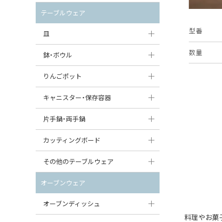
セット（ポット+カップ＆ソーサー）
クリーマー
ポットウォーマー
テーブルウェア
すべて見る
すべて見る
型番
ピッチャー
皿
コーヒードリッパー
数量
大皿（24cm〜）
鉢・ボウル
ティーバッグトレイ
中皿（18〜24cm）
大鉢（21cm〜）
りんごポット
すべて見る
小皿（13〜18cm）
中鉢（16〜21cm）
りんごポット
キャニスター・保存容器
豆皿（〜13cm）
小鉢（8〜16cm）
りんごポット小
キャニスター
片手鍋・両手鍋
丸皿
豆鉢（〜8cm）
すべて見る
つぼ
ソースパン（片手鍋）
カッティングボード
スープ皿
丸鉢・どんぶり・ボウル
はちみつポット
スープチュリーン
角型カッティングボード
その他のテーブルウェア
スクエア（角型）プレート
茶碗
パンプキンポット
キャセロール
丸型カッティングボード
調味料入れ
オーブンウェア
オーバルプレート
ウェイブボウル・スカラップ
ガーリックポット
すべて見る
すべて見る
グレイヴィーボート
オーブンディッシュ
ダルマプレート
角鉢
オニオンキャニスター
料理やお菓
エッグカップ