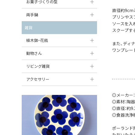
大型（24cm〜）
お菓子づくりの型
たまご型プレート
オーバルボウル
ガーリックキャニスター
直径約9c
アイスクリームカップ
中型（18〜24cm）
パウンド型
両手鍋
ハート型プレート
ハートボウル
プリンやス
チーズレディ
ケーキスタンド
ソースを入
お一人用・小型（〜18cm）
マフィン型
変形プレート
チュリーン
雑貨
葉っぱ型ボウル
スクープす
チーズケース
カトラリー
ラウンドオーブンディッシュ（丸型）
すべて見る
分割ディッシュ
キャセロール
植木鉢・花瓶
りんご型ボウル
バターディッシュ
また、ディ
はしおき・カトラリーレスト
スクエアオーブンディッシュ
ワンプレー
すべて見る
すべて見る
いちご型ボウル
植木鉢
動物さん
六角形ポット
すべて見る
オーバルオーブンディッシュ
星型ボウル
花瓶
フィギュア・置物
リビング雑貨
ボトル
すべて見る
舟型ボウル
すべて見る
貯金箱
すべて見る
スツール
アクセサリー
スープカップ
小物入れ
時計
ビーズ
◎メーカー
そば猪口・フリーカップ
花器
◎素材：陶器
バス・洗面用品
ペンダントトップ
◎直径：約9.2
ココット
オーナメント
家具小物
◎食器洗浄
すべて見る
薬味入れ
クリーマー
小物入れ
ポーランド
ミキシングボウル
ただいたう