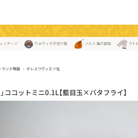
ィンテージ
ウォヴィチの切り紙
バルト海の琥珀
ラト
ーランド陶器
ボレスワヴィエツ社
」ココットミニ0.1L【藍目玉×バタフライ】