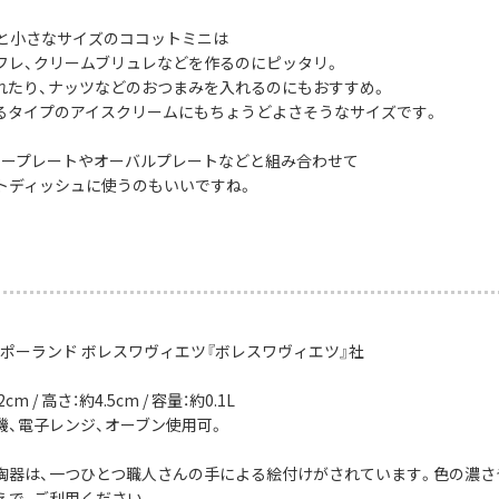
mと小さなサイズのココットミニは
フレ、クリームブリュレなどを作るのにピッタリ。
れたり、ナッツなどのおつまみを入れるのにもおすすめ。
るタイプのアイスクリームにもちょうどよさそうなサイズです。
ナープレートやオーバルプレートなどと組み合わせて
トディッシュに使うのもいいですね。
：ポーランド ボレスワヴィエツ『ボレスワヴィエツ』社
cm / 高さ：約4.5cm / 容量：約0.1L
機、電子レンジ、オーブン使用可。
陶器は、一つひとつ職人さんの手による絵付けがされています。色の濃さ
えで、ご利用ください。