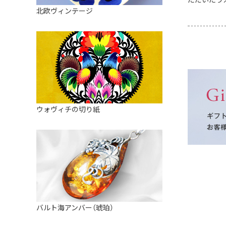
皿
アロマポット
北欧ヴィンテージ
ストレーナーボウル（水切り）
すべて見る
キャンドルインテリア
すべて見る
バスケット
装飾用タイル・プレート
ミニチュア
天使さま
ウォヴィチの切り紙
置物
カードスタンド
マグネット
すべて見る
バルト海アンバー（琥珀）