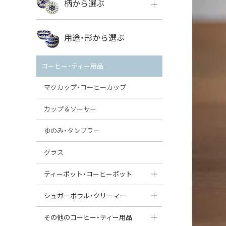
柄から選ぶ
VENA
ボレス
用途・形から選ぶ
ミレナ
VENA
その他のメーカー
コーヒー・ティー用品
ミレナ
マグカップ・コーヒーカップ
カップ＆ソーサー
ゆのみ・タンブラー
グラス
ティーポット・コーヒーポット
ティーポット
シュガーボウル・クリーマー
コーヒーポット
シュガーボウル
その他のコーヒー・ティー用品