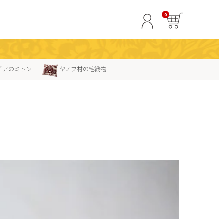
0
ビアのミトン
ヤノフ村の毛織物