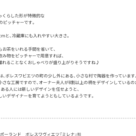
っくらした形が特徴的な
社のピッチャーです。
5cmと、冷蔵庫にも入れやすい大きさ。
もお茶をいれる手間を省いて、
飲み物をピッチャーで用意すれば、
離れることなくおしゃべりが盛り上がりそうですね♪
社は、ボレスワビエツの町の少し外にある、小さな村で陶器を作っています
小さな工房ですので、オーナー夫人が8割以上の柄をデザインしているの
のある人には新しいデザインを任せようと、
しいデザイナーを育てようともしているようです。
：ポーランド ボレスワヴィエツ『ミレナ』社