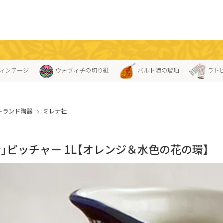
ィンテージ
ウォヴィチの切り紙
バルト海の琥珀
ラト
ーランド陶器
ミレナ社
ナ」ピッチャー 1L【オレンジ＆水色の花の環】