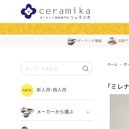
ポーランド陶器
北欧ヴ
ホーム
ポ
「ミレ
新入荷・再入荷
メーカーから選ぶ
ボレス