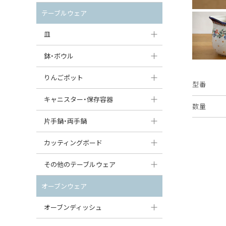
セット（ポット+カップ＆ソーサー）
クリーマー
ポットウォーマー
テーブルウェア
すべて見る
すべて見る
ピッチャー
皿
コーヒードリッパー
大皿（24cm〜）
鉢・ボウル
ティーバッグトレイ
中皿（18〜24cm）
大鉢（21cm〜）
りんごポット
型番
すべて見る
小皿（13〜18cm）
中鉢（16〜21cm）
りんごポット
キャニスター・保存容器
数量
豆皿（〜13cm）
小鉢（8〜16cm）
りんごポット小
キャニスター
片手鍋・両手鍋
丸皿
豆鉢（〜8cm）
すべて見る
つぼ
ソースパン（片手鍋）
カッティングボード
スープ皿
丸鉢・どんぶり・ボウル
はちみつポット
スープチュリーン
角型カッティングボード
その他のテーブルウェア
スクエア（角型）プレート
茶碗
パンプキンポット
キャセロール
丸型カッティングボード
調味料入れ
オーブンウェア
オーバルプレート
ウェイブボウル・スカラップ
ガーリックポット
すべて見る
すべて見る
グレイヴィーボート
オーブンディッシュ
ダルマプレート
角鉢
オニオンキャニスター
エッグカップ