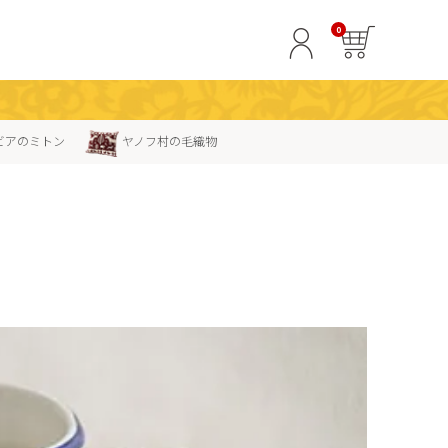
0
ビアのミトン
ヤノフ村の毛織物