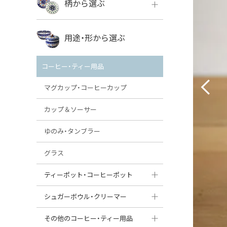
柄から選ぶ
VENA
ボレス
用途・形から選ぶ
ミレナ
VENA
その他のメーカー
コーヒー・ティー用品
ミレナ
マグカップ・コーヒーカップ
カップ＆ソーサー
ゆのみ・タンブラー
グラス
ティーポット・コーヒーポット
ティーポット
シュガーボウル・クリーマー
コーヒーポット
シュガーボウル
その他のコーヒー・ティー用品