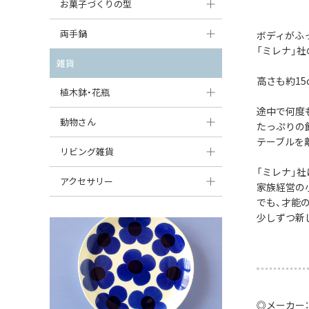
大型（24cm〜）
お菓子づくりの型
たまご型プレート
オーバルボウル
ガーリックキャニスター
アイスクリームカップ
中型（18〜24cm）
パウンド型
両手鍋
ボディがふ
ハート型プレート
ハートボウル
チーズレディ
「ミレナ」
ケーキスタンド
お一人用・小型（〜18cm）
マフィン型
変形プレート
チュリーン
雑貨
葉っぱ型ボウル
チーズケース
カトラリー
高さも約1
ラウンドオーブンディッシュ（丸型）
すべて見る
分割ディッシュ
キャセロール
植木鉢・花瓶
りんご型ボウル
バターディッシュ
はしおき・カトラリーレスト
スクエアオーブンディッシュ
途中で何度
すべて見る
すべて見る
いちご型ボウル
植木鉢
動物さん
六角形ポット
たっぷりの
すべて見る
オーバルオーブンディッシュ
テーブルを
星型ボウル
花瓶
フィギュア・置物
リビング雑貨
ボトル
すべて見る
「ミレナ」
舟型ボウル
すべて見る
貯金箱
すべて見る
スツール
アクセサリー
家族経営の
スープカップ
でも、才能
小物入れ
時計
ビーズ
少しずつ新
そば猪口・フリーカップ
花器
バス・洗面用品
ペンダントトップ
ココット
オーナメント
家具小物
すべて見る
薬味入れ
クリーマー
小物入れ
◎メーカー
ミキシングボウル