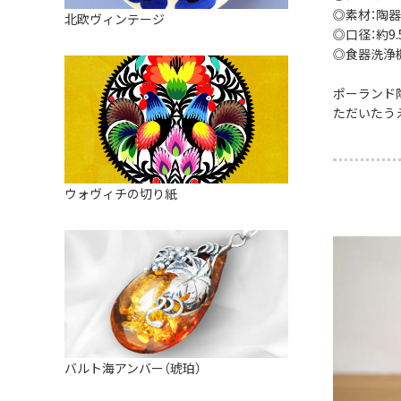
皿
アロマポット
◎素材：陶器
北欧ヴィンテージ
ストレーナーボウル（水切り）
◎口径：約9.
すべて見る
キャンドルインテリア
◎食器洗浄
すべて見る
バスケット
ポーランド
装飾用タイル・プレート
ただいたう
ミニチュア
天使さま
ウォヴィチの切り紙
置物
カードスタンド
マグネット
すべて見る
バルト海アンバー（琥珀）