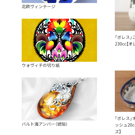
皿
アロマポット
北欧ヴィンテージ
ストレーナーボウル（水切り）
すべて見る
キャンドルインテリア
すべて見る
バスケット
「ボレス」
装飾用タイル・プレート
230cc【
ミニチュア
天使さま
ウォヴィチの切り紙
置物
カードスタンド
マグネット
すべて見る
「ボレス」
バルト海アンバー（琥珀）
ッシュ20c
ズ】