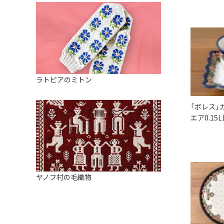
ラトビアのミトン
「ボレス」
エア0.15
ヤノフ村の毛織物