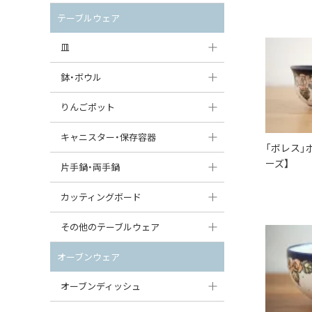
セット（ポット+カップ＆ソーサー）
クリーマー
ポットウォーマー
テーブルウェア
すべて見る
すべて見る
ピッチャー
皿
コーヒードリッパー
大皿（24cm〜）
鉢・ボウル
ティーバッグトレイ
中皿（18〜24cm）
大鉢（21cm〜）
りんごポット
すべて見る
小皿（13〜18cm）
中鉢（16〜21cm）
りんごポット
キャニスター・保存容器
「ボレス」
豆皿（〜13cm）
小鉢（8〜16cm）
ーズ】
りんごポット小
キャニスター
片手鍋・両手鍋
丸皿
豆鉢（〜8cm）
すべて見る
つぼ
ソースパン（片手鍋）
カッティングボード
スープ皿
丸鉢・どんぶり・ボウル
はちみつポット
スープチュリーン
角型カッティングボード
その他のテーブルウェア
スクエア（角型）プレート
茶碗
パンプキンポット
キャセロール
丸型カッティングボード
調味料入れ
オーブンウェア
オーバルプレート
ウェイブボウル・スカラップ
ガーリックポット
すべて見る
すべて見る
グレイヴィーボート
オーブンディッシュ
ダルマプレート
角鉢
オニオンキャニスター
エッグカップ