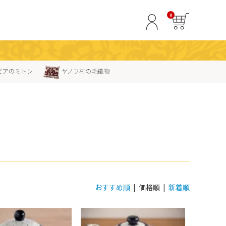
0
ビアのミトン
ヤノフ村の毛織物
おすすめ順
| 価格順 |
新着順