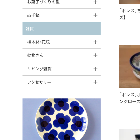
大型（24cm〜）
お菓子づくりの型
たまご型プレート
オーバルボウル
ガーリックキャニスター
「ボレス」
アイスクリームカップ
中型（18〜24cm）
パウンド型
両手鍋
ハート型プレート
ズ】
ハートボウル
チーズレディ
ケーキスタンド
お一人用・小型（〜18cm）
マフィン型
変形プレート
チュリーン
雑貨
葉っぱ型ボウル
チーズケース
カトラリー
ラウンドオーブンディッシュ（丸型）
すべて見る
分割ディッシュ
キャセロール
植木鉢・花瓶
りんご型ボウル
バターディッシュ
はしおき・カトラリーレスト
スクエアオーブンディッシュ
すべて見る
すべて見る
いちご型ボウル
植木鉢
動物さん
六角形ポット
すべて見る
オーバルオーブンディッシュ
星型ボウル
花瓶
フィギュア・置物
リビング雑貨
ボトル
すべて見る
舟型ボウル
すべて見る
貯金箱
すべて見る
スツール
アクセサリー
スープカップ
小物入れ
時計
「ボレス」
ビーズ
ンジローズ
そば猪口・フリーカップ
花器
バス・洗面用品
ペンダントトップ
ココット
オーナメント
家具小物
すべて見る
薬味入れ
クリーマー
小物入れ
ミキシングボウル