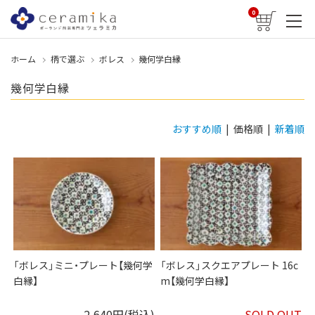
0
ホーム
柄で選ぶ
ボレス
幾何学白縁
幾何学白縁
おすすめ順
| 価格順 |
新着順
「ボレス」ミニ・プレート【幾何学
「ボレス」スクエアプレート 16c
白縁】
m【幾何学白縁】
2,640円(税込)
SOLD OUT