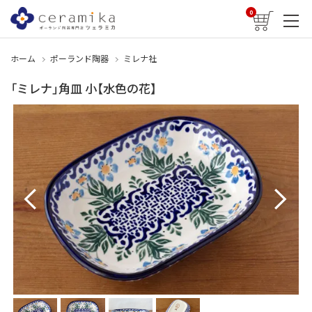
0
ホーム
ポーランド陶器
ミレナ社
「ミレナ」角皿 小【水色の花】