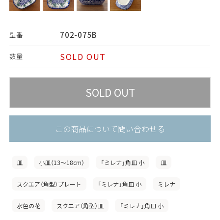
702-075B
型番
SOLD OUT
数量
この商品について問い合わせる
皿
小皿（13〜18cm）
「ミレナ」角皿 小
皿
スクエア（角型）プレート
「ミレナ」角皿 小
ミレナ
水色の花
スクエア（角型）皿
「ミレナ」角皿 小