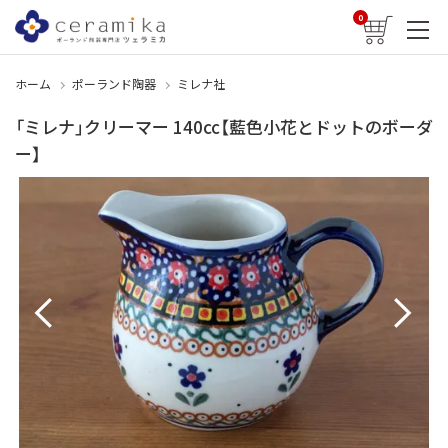
0
ホーム
ポーランド陶器
ミレナ社
「ミレナ」クリーマー 140cc【藍色小花とドットのボーダ
ー】