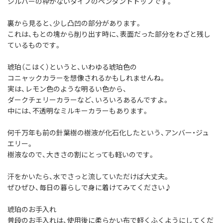
シルバーの枠がないタイプのペンダントトップです。
裏から見ると、少し凸凹の部分があります。
これは、もとの塊から削り出す時に、表面だった部分をわざと残し
ているものです。
琥珀（こはく）というと、いわゆる琥珀色の
コニャックカラーを想像されるかもしれませんね。
実は、レモン色のような明るい色から、
ダークチェリーカラーなど、いろいろあるんですよ。
中には、不透明なミルキーカラーもあります。
何千万年も前の針葉樹の樹液が化石化したという、アンバー・ジュ
エリー。
樹液なので、大きさの割にとっても軽いのです。
汗をかいたら、水でさっと流していただけば大丈夫。
ぜひぜひ、毎日の暮らしで身に着けてみてください♪
琥珀のお手入れ
普段のお手入れは、使用後に柔らかい布で軽くふくようにしてくだ