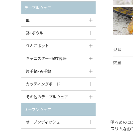
セット（ポット+カップ＆ソーサー）
クリーマー
ポットウォーマー
テーブルウェア
すべて見る
すべて見る
ピッチャー
皿
コーヒードリッパー
大皿（24cm〜）
鉢・ボウル
ティーバッグトレイ
中皿（18〜24cm）
大鉢（21cm〜）
りんごポット
型番
すべて見る
小皿（13〜18cm）
中鉢（16〜21cm）
りんごポット
キャニスター・保存容器
数量
豆皿（〜13cm）
小鉢（8〜16cm）
りんごポット小
キャニスター
片手鍋・両手鍋
丸皿
豆鉢（〜8cm）
すべて見る
つぼ
ソースパン（片手鍋）
カッティングボード
スープ皿
丸鉢・どんぶり・ボウル
はちみつポット
スープチュリーン
角型カッティングボード
その他のテーブルウェア
スクエア（角型）プレート
茶碗
パンプキンポット
キャセロール
丸型カッティングボード
調味料入れ
オーブンウェア
オーバルプレート
ウェイブボウル・スカラップ
ガーリックポット
すべて見る
すべて見る
グレイヴィーボート
オーブンディッシュ
明るめのコ
ダルマプレート
角鉢
スリムな形
オニオンキャニスター
エッグカップ