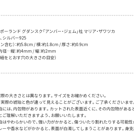
ポーランド グダンスク「アンバー・ジェム」社 マリア・ザワツカ
、シルバー925
む）：約5.8cm / 横：約1.8cm / 厚さ：約0.9cm
径…縦：約4mm / 幅：約2mm
や紐をとおす穴の大きさの目安）
実際の大きさとは異なります。サイズをお確かめください。
、実際の琥珀と色が違って見えることがございます。ご了承くださいませ
珀には、内包物があります。カットされた表面近くに、その内包物がある
とご理解いただきますよう、お願いいたします。
珀はやわらかいので、強い力がかかると、傷ついたり割れたりする可能性
レーや香水などがかかると、表面が白濁してしまうことがあります。身支