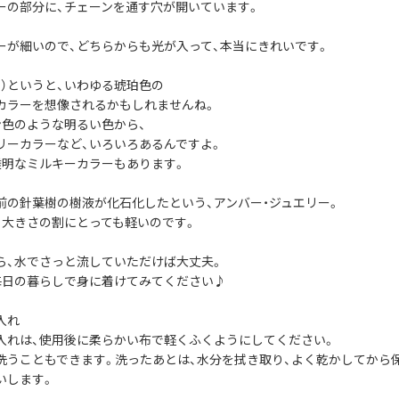
ーの部分に、チェーンを通す穴が開いています。
ーが細いので、どちらからも光が入って、本当にきれいです。
く）というと、いわゆる琥珀色の
カラーを想像されるかもしれませんね。
ン色のような明るい色から、
リーカラーなど、いろいろあるんですよ。
透明なミルキーカラーもあります。
前の針葉樹の樹液が化石化したという、アンバー・ジュエリー。
、大きさの割にとっても軽いのです。
ら、水でさっと流していただけば大丈夫。
毎日の暮らしで身に着けてみてください♪
入れ
入れは、使用後に柔らかい布で軽くふくようにしてください。
洗うこともできます。洗ったあとは、水分を拭き取り、よく乾かしてから
いします。