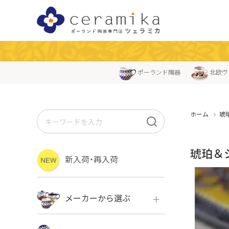
ポーランド陶器
北欧ヴ
ホーム
琥
琥珀＆
新入荷・再入荷
メーカーから選ぶ
ボレス