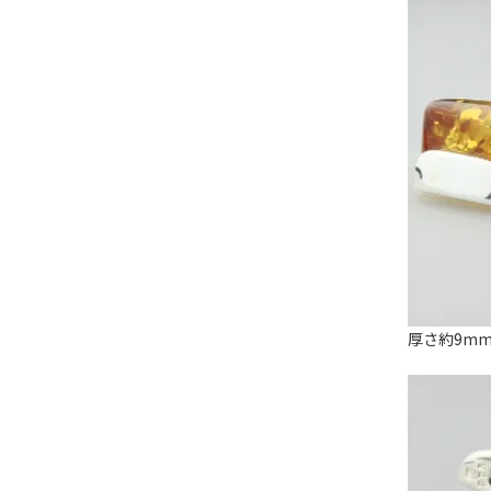
厚さ約9m