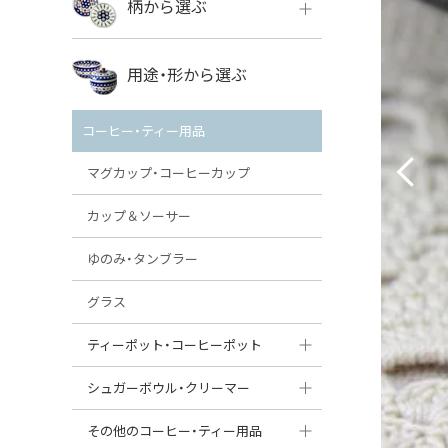
柄から選ぶ
VENA
ボレス
用途・形から選ぶ
ミレナ
VENA
その他のメーカー
コーヒー・ティー用品
ミレナ
マグカップ・コーヒーカップ
カップ＆ソーサー
ゆのみ・タンブラー
グラス
ティーポット・コーヒーポット
ティーポット
シュガーボウル・クリーマー
コーヒーポット
シュガーボウル
その他のコーヒー・ティー用品