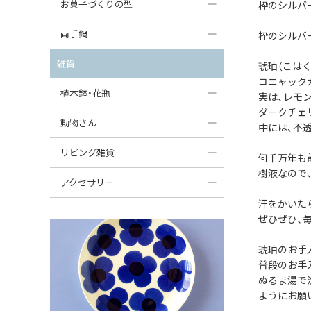
大型（24cm〜）
お菓子づくりの型
枠のシルバ
たまご型プレート
オーバルボウル
ガーリックキャニスター
アイスクリームカップ
中型（18〜24cm）
パウンド型
両手鍋
枠のシルバ
ハート型プレート
ハートボウル
チーズレディ
ケーキスタンド
お一人用・小型（〜18cm）
マフィン型
変形プレート
チュリーン
雑貨
葉っぱ型ボウル
琥珀（こは
チーズケース
カトラリー
コニャック
ラウンドオーブンディッシュ（丸型）
すべて見る
分割ディッシュ
キャセロール
植木鉢・花瓶
りんご型ボウル
実は、レモ
バターディッシュ
はしおき・カトラリーレスト
スクエアオーブンディッシュ
ダークチェ
すべて見る
すべて見る
いちご型ボウル
植木鉢
動物さん
六角形ポット
中には、不
すべて見る
オーバルオーブンディッシュ
星型ボウル
花瓶
フィギュア・置物
リビング雑貨
ボトル
何千万年も
すべて見る
樹液なので
舟型ボウル
すべて見る
貯金箱
すべて見る
スツール
アクセサリー
スープカップ
汗をかいた
小物入れ
時計
ビーズ
ぜひぜひ、
そば猪口・フリーカップ
花器
バス・洗面用品
ペンダントトップ
琥珀のお手
ココット
オーナメント
家具小物
普段のお手
すべて見る
ぬるま湯で
薬味入れ
クリーマー
小物入れ
ようにお願
ミキシングボウル