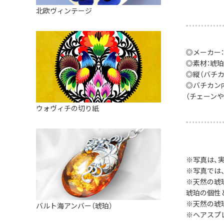
皿
アロマポット
北欧ヴィンテージ
ストレーナーボウル（水切り）
すべて見る
キャンドルインテリア
すべて見る
バスケット
◎メーカー：
装飾用タイル・プレート
◎素材：琥珀
◎縦（バチカン含
ミニチュア
◎バチカン内
（チェーン
天使さま
ウォヴィチの切り紙
置物
カードスタンド
※写真は、
マグネット
※写真では
すべて見る
※天然の琥
琥珀の個性
※天然の琥
バルト海アンバー（琥珀）
※ヘアスプ