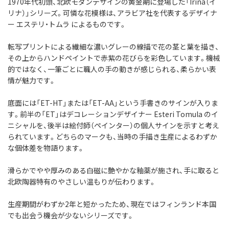
1970年代初頭、北欧モダンデザインの黄金期に登場した「Irina（イ
リナ）」シリーズ。
可憐な花模様は、アラビア社を代表するデザイナ
ー エステリ・トムラ によるものです。
転写プリントによる繊細な濃いグレーの線描で花の茎と葉を描き、
その上からハンドペイントで赤紫の花びらを彩色しています。
機械
的ではなく、一筆ごとに職人の手の動きが感じられる、柔らかい表
情が魅力です。
底面には「ET-HT」または「ET-AA」という手書きのサインが入りま
す。
前半の「ET」はデコレーションデザイナー Esteri Tomula のイ
ニシャルを、
後半は絵付師（ペインター）の個人サインを示すと考え
られています。
どちらのマークも、当時の手描き生産によるわずか
な個体差を物語ります。
滑らかでやや厚みのある白磁に艶やかな釉薬が施され、
手に取ると
北欧陶器特有のやさしい温もりが伝わります。
生産期間がわずか2年と短かったため、
現在ではフィンランド本国
でも出会う機会が少ないシリーズです。