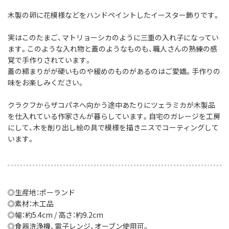
木製の卵に花模様などをハンドペイントしたイースター飾りです。
実はこのたまご、マトリョーシカのように三重の入れ子になってい
ます。
このような入れ物と蓋のようなものも、
職人さんの熟練の感
覚で手作りされています。
蓋の締まりがが硬いものや緩めのものがあるのはご愛嬌。
手作りの
味をお楽しみください。
クラクフからザコパネへ向かう途中あたりに
ツェラミカが木製品
を仕入れている作家さんが暮らしています。
自宅のガレージを工房
にして、木を削り出し
絵の具で模様を描きニスでコーティングして
います。
◎生産地：ポーランド
◎素材：木工品
◎幅：約5.4cm / 高さ：約9.2cm
◎食器洗浄機、電子レンジ、オーブン使用可。