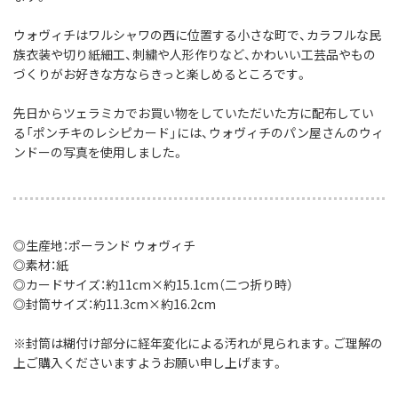
ウォヴィチはワルシャワの西に位置する小さな町で、
カラフルな民
族衣装や切り紙細工、刺繍や人形作りなど、
かわいい工芸品やもの
づくりがお好きな方ならきっと楽しめるところです。
先日からツェラミカでお買い物をしていただいた方に配布してい
る「ポンチキのレシピカード」には、
ウォヴィチのパン屋さんのウィ
ンドーの写真を使用しました。
◎生産地：ポーランド ウォヴィチ
◎素材：紙
◎カードサイズ：約11cm×約15.1cm（二つ折り時）
◎封筒サイズ：約11.3cm×約16.2cm
※封筒は糊付け部分に経年変化による汚れが見られます。ご理解の
上ご購入くださいますようお願い申し上げます。