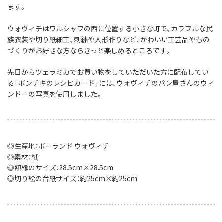
ます。
ウォヴィチはワルシャワの西に位置する小さな町で、
カラフルな民
族衣装や切り紙細工、刺繍や人形作りなど、
かわいい工芸品やもの
づくりがお好きな方ならきっと楽しめるところです。
先日からツェラミカでお買い物をしていただいた方に配布してい
る「ポンチキのレシピカード」には、
ウォヴィチのパン屋さんのウィ
ンドーの写真を使用しました。
◎生産地：ポーランド ウォヴィチ
◎素材：紙
◎額縁のサイズ：28.5cm×28.5cm
◎切り絵の台紙サイズ：約25cm×約25cm