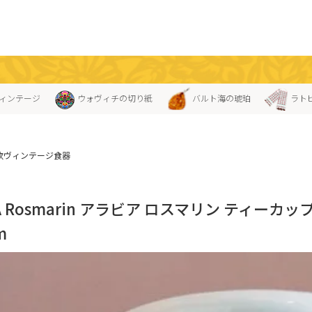
ィンテージ
ウォヴィチの切り紙
バルト海の琥珀
ラト
欧ヴィンテージ食器
IA Rosmarin アラビア ロスマリン ティーカ
m