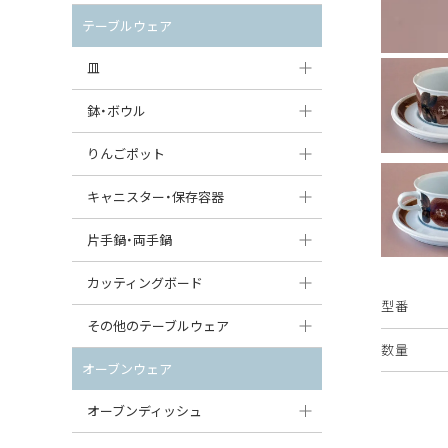
セット（ポット+カップ＆ソーサー）
クリーマー
ポットウォーマー
テーブルウェア
すべて見る
すべて見る
ピッチャー
皿
コーヒードリッパー
大皿（24cm〜）
鉢・ボウル
ティーバッグトレイ
中皿（18〜24cm）
大鉢（21cm〜）
りんごポット
すべて見る
小皿（13〜18cm）
中鉢（16〜21cm）
りんごポット
キャニスター・保存容器
豆皿（〜13cm）
小鉢（8〜16cm）
りんごポット小
キャニスター
片手鍋・両手鍋
丸皿
豆鉢（〜8cm）
すべて見る
つぼ
ソースパン（片手鍋）
カッティングボード
スープ皿
型番
丸鉢・どんぶり・ボウル
はちみつポット
スープチュリーン
角型カッティングボード
その他のテーブルウェア
スクエア（角型）プレート
茶碗
数量
パンプキンポット
キャセロール
丸型カッティングボード
調味料入れ
オーブンウェア
オーバルプレート
ウェイブボウル・スカラップ
ガーリックポット
すべて見る
すべて見る
グレイヴィーボート
オーブンディッシュ
ダルマプレート
角鉢
オニオンキャニスター
エッグカップ