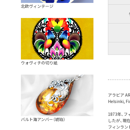
皿
アロマポット
北欧ヴィンテージ
ストレーナーボウル（水切り）
すべて見る
キャンドルインテリア
すべて見る
バスケット
装飾用タイル・プレート
ミニチュア
天使さま
ウォヴィチの切り紙
置物
カードスタンド
マグネット
アラビア AR
Helsinki, 
すべて見る
1873年
バルト海アンバー（琥珀）
したが、現在
フィンラン