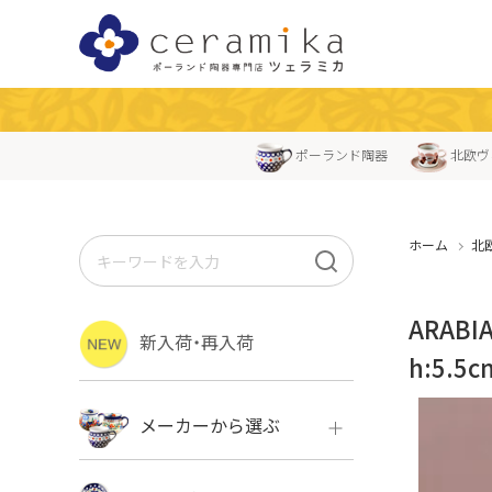
ポーランド陶器
北欧ヴ
ホーム
北
ARAB
新入荷・再入荷
h:5.5c
メーカーから選ぶ
ボレス