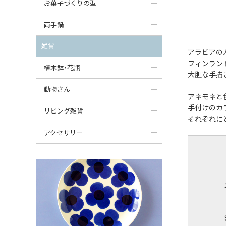
大型（24cm〜）
お菓子づくりの型
たまご型プレート
オーバルボウル
ガーリックキャニスター
アイスクリームカップ
中型（18〜24cm）
パウンド型
両手鍋
ハート型プレート
ハートボウル
チーズレディ
ケーキスタンド
お一人用・小型（〜18cm）
マフィン型
変形プレート
チュリーン
雑貨
葉っぱ型ボウル
チーズケース
アラビアの
カトラリー
ラウンドオーブンディッシュ（丸型）
フィンラン
すべて見る
分割ディッシュ
キャセロール
植木鉢・花瓶
りんご型ボウル
バターディッシュ
大胆な手描
はしおき・カトラリーレスト
スクエアオーブンディッシュ
すべて見る
すべて見る
いちご型ボウル
植木鉢
動物さん
六角形ポット
アネモネと
すべて見る
オーバルオーブンディッシュ
星型ボウル
手付けのカ
花瓶
フィギュア・置物
リビング雑貨
ボトル
それぞれに
すべて見る
舟型ボウル
すべて見る
貯金箱
すべて見る
スツール
アクセサリー
スープカップ
小物入れ
時計
ビーズ
そば猪口・フリーカップ
花器
バス・洗面用品
ペンダントトップ
ココット
オーナメント
家具小物
すべて見る
薬味入れ
クリーマー
小物入れ
ミキシングボウル