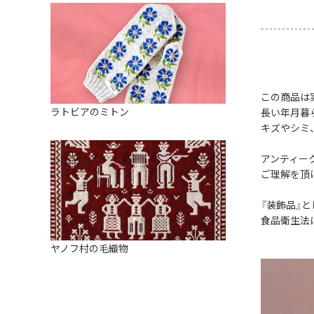
この商品は
ラトビアのミトン
長い年月暮
キズやシミ
アンティー
ご理解を頂
『装飾品』
食品衛生法
ヤノフ村の毛織物