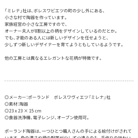
「ミレナ」社は、ボレスワビエツの町の少し外にある、
小さな村で陶器を作っています。
家族経営の小さな工房ですので、
オーナー夫人が8割以上の柄をデザインしているのだとか。
でも、才能のある人には新しいデザインを任せようと、
少しずつ新しいデザイナーを育てようともしているようです。
他の工房とは異なるエレガントな花柄が特徴です。
◎メーカー：ポーランド ボレスワヴィエツ『ミレナ』社
◎素材：陶器
◎23 x 23 × 15 cm
◎食器洗浄機、電子レンジ、オーブン使用可。
ポーランド陶器は、一つひとつ職人さんの手による絵付けがされて
います。色の濃さや柄の配置が少しずつ違うのも、手作りの味わい