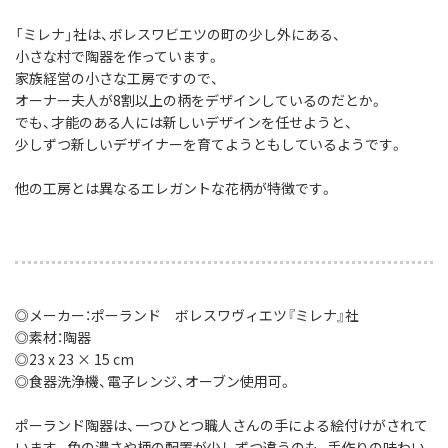
「ミレナ」社は、ボレスワビエツの町の少し外にある、
小さな村で陶器を作っています。
家族経営の小さな工房ですので、
オーナー夫人が8割以上の柄をデザインしているのだとか。
でも、才能のある人には新しいデザインを任せようと、
少しずつ新しいデザイナーを育てようともしているようです。
他の工房とは異なるエレガントな花柄が特徴です。
◎メーカー：ポーランド ボレスワヴィエツ『ミレナ』社
◎素材：陶器
◎23 x 23 × 15 cm
◎食器洗浄機、電子レンジ、オーブン使用可。
ポーランド陶器は、一つひとつ職人さんの手による絵付けがされて
います。色の濃さや柄の配置が少しずつ違うのも、手作りの味わい