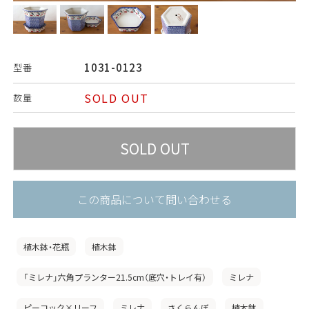
1031-0123
型番
SOLD OUT
数量
この商品について問い合わせる
植木鉢・花瓶
植木鉢
「ミレナ」六角プランター21.5cm（底穴・トレイ有）
ミレナ
ピーコック×リーフ
ミレナ
さくらんぼ
植木鉢