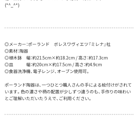
(*^_^*)
◎メーカー：ポーランド ボレスワヴィエツ『ミレナ』社
◎素材：陶器
◎植木鉢 幅：約21.5cm×約18.2cm / 高さ：約17.3cm
◎皿 幅：約20cm×約17.5cm / 高さ：約4.9cm
◎食器洗浄機、電子レンジ、オーブン使用可。
ポーランド陶器は、一つひとつ職人さんの手による絵付けがされて
います。色の濃さや柄の配置が少しずつ違うのも、手作りの味わい
とご理解いただいたうえで、ご利用ください。