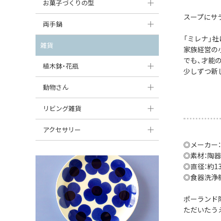
大型（24cm〜）
お菓子づくりの型
たまご型プレート
オーバルボウル
ガーリックキャニスター
スープにサ
アイスクリームカップ
中型（18〜24cm）
パウンド型
両手鍋
ハート型プレート
ハートボウル
チーズレディ
ケーキスタンド
「ミレナ」
お一人用・小型（〜18cm）
マフィン型
変形プレート
チュリーン
雑貨
葉っぱ型ボウル
家族経営の
チーズケース
カトラリー
ラウンドオーブンディッシュ（丸型）
でも、才能
すべて見る
分割ディッシュ
キャセロール
植木鉢・花瓶
りんご型ボウル
バターディッシュ
少しずつ新
はしおき・カトラリーレスト
スクエアオーブンディッシュ
すべて見る
すべて見る
いちご型ボウル
植木鉢
動物さん
六角形ポット
すべて見る
オーバルオーブンディッシュ
星型ボウル
花瓶
フィギュア・置物
リビング雑貨
ボトル
すべて見る
舟型ボウル
すべて見る
貯金箱
すべて見る
スツール
アクセサリー
スープカップ
◎メーカー
小物入れ
時計
ビーズ
◎素材：陶器
そば猪口・フリーカップ
花器
◎直径：約13.
バス・洗面用品
ペンダントトップ
◎食器洗浄
ココット
オーナメント
家具小物
すべて見る
ポーランド
薬味入れ
クリーマー
小物入れ
ただいたう
ミキシングボウル