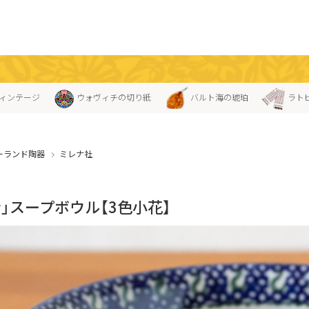
ィンテージ
ウォヴィチの切り紙
バルト海の琥珀
ラト
ーランド陶器
ミレナ社
ナ」スープボウル【3色小花】