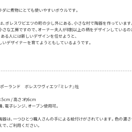
ラダに煮物にとても使いやすいボウルです。
社は、ボレスワビエツの町の少し外にある、小さな村で陶器を作っています
小さな工房ですので、オーナー夫人が8割以上の柄をデザインしているの
のある人には新しいデザインを任せようと、
しいデザイナーを育てようともしているようです。
：ポーランド ボレスワヴィエツ『ミレナ』社
5cm / 高さ：約6cm
機、電子レンジ、オーブン使用可。
陶器は、一つひとつ職人さんの手による絵付けがされています。色の濃さ
えで、ご利用ください。