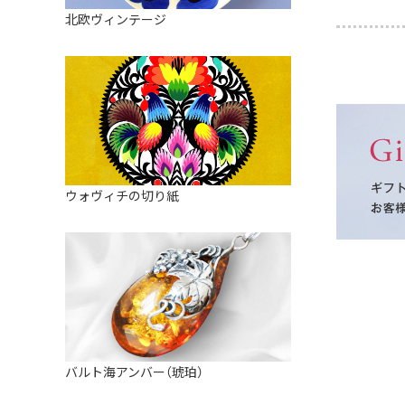
皿
アロマポット
北欧ヴィンテージ
ストレーナーボウル（水切り）
すべて見る
キャンドルインテリア
すべて見る
バスケット
装飾用タイル・プレート
ミニチュア
天使さま
ウォヴィチの切り紙
置物
カードスタンド
マグネット
すべて見る
バルト海アンバー（琥珀）