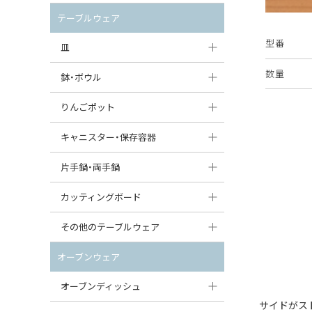
セット（ポット+カップ＆ソーサー）
クリーマー
ポットウォーマー
テーブルウェア
すべて見る
すべて見る
型番
ピッチャー
皿
コーヒードリッパー
数量
大皿（24cm〜）
鉢・ボウル
ティーバッグトレイ
中皿（18〜24cm）
大鉢（21cm〜）
りんごポット
すべて見る
小皿（13〜18cm）
中鉢（16〜21cm）
りんごポット
キャニスター・保存容器
豆皿（〜13cm）
小鉢（8〜16cm）
りんごポット小
キャニスター
片手鍋・両手鍋
丸皿
豆鉢（〜8cm）
すべて見る
つぼ
ソースパン（片手鍋）
カッティングボード
スープ皿
丸鉢・どんぶり・ボウル
はちみつポット
スープチュリーン
角型カッティングボード
その他のテーブルウェア
スクエア（角型）プレート
茶碗
パンプキンポット
キャセロール
丸型カッティングボード
調味料入れ
オーブンウェア
オーバルプレート
ウェイブボウル・スカラップ
ガーリックポット
すべて見る
すべて見る
グレイヴィーボート
オーブンディッシュ
ダルマプレート
角鉢
オニオンキャニスター
サイドがス
エッグカップ