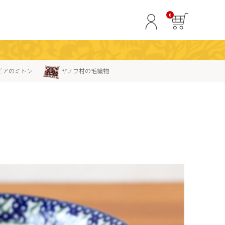
0
ビアのミトン
ヤノフ村の毛織物