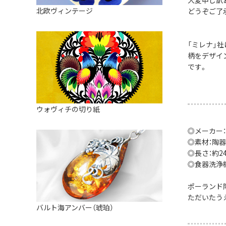
皿
アロマポット
北欧ヴィンテージ
どうぞご了承
ストレーナーボウル（水切り）
すべて見る
キャンドルインテリア
すべて見る
バスケット
「ミレナ」
柄をデザイ
装飾用タイル・プレート
です。
ミニチュア
天使さま
ウォヴィチの切り紙
置物
◎メーカー
◎素材：陶器
カードスタンド
◎長さ：約24c
マグネット
◎食器洗浄
すべて見る
ポーランド
ただいたう
バルト海アンバー（琥珀）