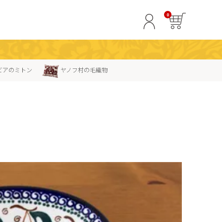
0
ビアのミトン
ヤノフ村の毛織物