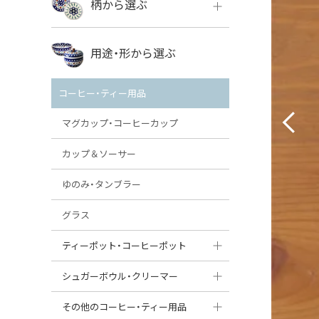
柄から選ぶ
VENA
ボレス
用途・形から選ぶ
ミレナ
VENA
その他のメーカー
コーヒー・ティー用品
ミレナ
マグカップ・コーヒーカップ
カップ＆ソーサー
ゆのみ・タンブラー
グラス
ティーポット・コーヒーポット
ティーポット
シュガーボウル・クリーマー
コーヒーポット
シュガーボウル
その他のコーヒー・ティー用品