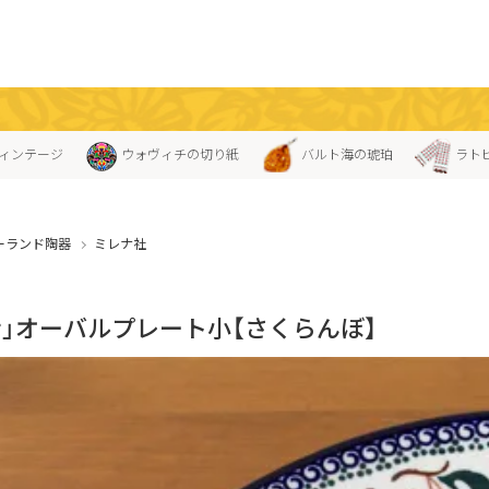
ィンテージ
ウォヴィチの切り紙
バルト海の琥珀
ラト
ーランド陶器
ミレナ社
ナ」オーバルプレート小【さくらんぼ】