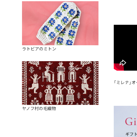
ラトビアのミトン
「ミレナ」オ
ヤノフ村の毛織物