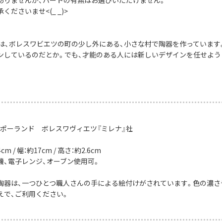
くださいませ<(_ _)>
社は、ボレスワビエツの町の少し外にある、小さな村で陶器を作っています
ンしているのだとか。でも、才能のある人には新しいデザインを任せよう
：ポーランド ボレスワヴィエツ『ミレナ』社
m / 幅：約17cm / 高さ：約2.6cm
機、電子レンジ、オーブン使用可。
陶器は、一つひとつ職人さんの手による絵付けがされています。色の濃さ
えで、ご利用ください。