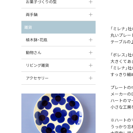
大型（24cm〜）
お菓子づくりの型
たまご型プレート
オーバルボウル
ガーリックキャニスター
アイスクリームカップ
中型（18〜24cm）
パウンド型
両手鍋
ハート型プレート
ハートボウル
チーズレディ
ケーキスタンド
お一人用・小型（〜18cm）
マフィン型
変形プレート
チュリーン
雑貨
葉っぱ型ボウル
「ミレナ」
チーズケース
カトラリー
丸いプレー
ラウンドオーブンディッシュ（丸型）
すべて見る
分割ディッシュ
キャセロール
植木鉢・花瓶
りんご型ボウル
テーブルの
バターディッシュ
はしおき・カトラリーレスト
スクエアオーブンディッシュ
すべて見る
すべて見る
いちご型ボウル
植木鉢
動物さん
六角形ポット
「ボレス」
すべて見る
オーバルオーブンディッシュ
大きくてあ
星型ボウル
花瓶
フィギュア・置物
リビング雑貨
ボトル
「ミレナ」
すべて見る
すっきり細
舟型ボウル
すべて見る
貯金箱
すべて見る
スツール
アクセサリー
スープカップ
プレートの
小物入れ
時計
ビーズ
メーカーの
そば猪口・フリーカップ
花器
ハートのマーク
バス・洗面用品
ペンダントトップ
小さな工房
ココット
オーナメント
家具小物
すべて見る
※ハートの
薬味入れ
クリーマー
小物入れ
うっかり忘
ミキシングボウル
大変申し訳