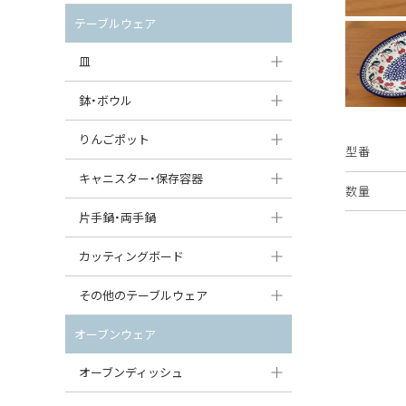
セット（ポット+カップ＆ソーサー）
クリーマー
ポットウォーマー
テーブルウェア
すべて見る
すべて見る
ピッチャー
皿
コーヒードリッパー
大皿（24cm〜）
鉢・ボウル
ティーバッグトレイ
中皿（18〜24cm）
大鉢（21cm〜）
りんごポット
型番
すべて見る
小皿（13〜18cm）
中鉢（16〜21cm）
りんごポット
キャニスター・保存容器
数量
豆皿（〜13cm）
小鉢（8〜16cm）
りんごポット小
キャニスター
片手鍋・両手鍋
丸皿
豆鉢（〜8cm）
すべて見る
つぼ
ソースパン（片手鍋）
カッティングボード
スープ皿
丸鉢・どんぶり・ボウル
はちみつポット
スープチュリーン
角型カッティングボード
その他のテーブルウェア
スクエア（角型）プレート
茶碗
パンプキンポット
キャセロール
丸型カッティングボード
調味料入れ
オーブンウェア
オーバルプレート
ウェイブボウル・スカラップ
ガーリックポット
すべて見る
すべて見る
グレイヴィーボート
オーブンディッシュ
ダルマプレート
角鉢
オニオンキャニスター
エッグカップ