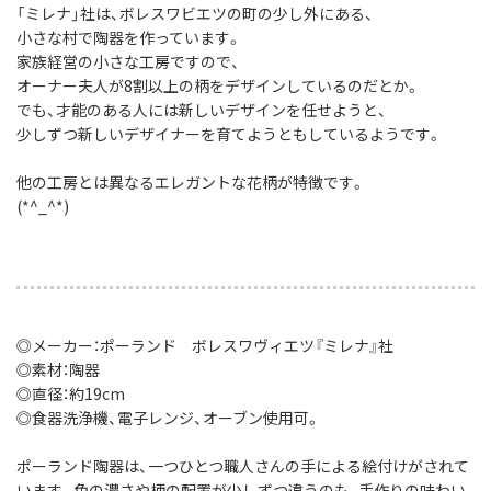
「ミレナ」社は、ボレスワビエツの町の少し外にある、
小さな村で陶器を作っています。
家族経営の小さな工房ですので、
オーナー夫人が8割以上の柄をデザインしているのだとか。
でも、才能のある人には新しいデザインを任せようと、
少しずつ新しいデザイナーを育てようともしているようです。
他の工房とは異なるエレガントな花柄が特徴です。
(*^_^*)
◎メーカー：ポーランド ボレスワヴィエツ『ミレナ』社
◎素材：陶器
◎直径：約19cm
◎食器洗浄機、電子レンジ、オーブン使用可。
ポーランド陶器は、一つひとつ職人さんの手による絵付けがされて
います。色の濃さや柄の配置が少しずつ違うのも、手作りの味わい