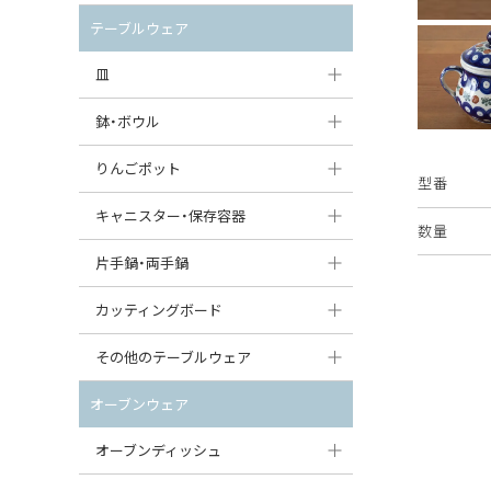
セット（ポット+カップ＆ソーサー）
クリーマー
ポットウォーマー
テーブルウェア
すべて見る
すべて見る
ピッチャー
皿
コーヒードリッパー
大皿（24cm〜）
鉢・ボウル
ティーバッグトレイ
中皿（18〜24cm）
大鉢（21cm〜）
りんごポット
型番
すべて見る
小皿（13〜18cm）
中鉢（16〜21cm）
りんごポット
キャニスター・保存容器
数量
豆皿（〜13cm）
小鉢（8〜16cm）
りんごポット小
キャニスター
片手鍋・両手鍋
丸皿
豆鉢（〜8cm）
すべて見る
つぼ
ソースパン（片手鍋）
カッティングボード
スープ皿
丸鉢・どんぶり・ボウル
はちみつポット
スープチュリーン
角型カッティングボード
その他のテーブルウェア
スクエア（角型）プレート
茶碗
パンプキンポット
キャセロール
丸型カッティングボード
調味料入れ
オーブンウェア
オーバルプレート
ウェイブボウル・スカラップ
ガーリックポット
すべて見る
すべて見る
グレイヴィーボート
オーブンディッシュ
ダルマプレート
角鉢
オニオンキャニスター
エッグカップ