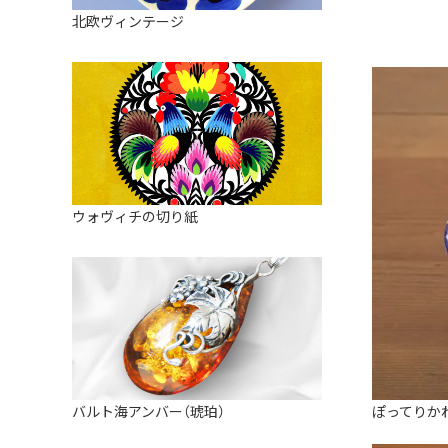
皿
アロマポット
北欧ヴィンテージ
ストレーナーボウル（水切り）
すべて見る
キャンドルインテリア
すべて見る
バスケット
装飾用タイル・プレート
ミニチュア
天使さま
ウォヴィチの切り紙
置物
カードスタンド
マグネット
すべて見る
ぽってりか
バルト海アンバー（琥珀）