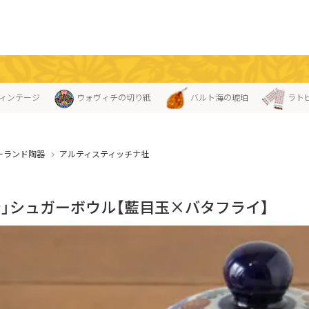
ィンテージ
ウォヴィチの切り紙
バルト海の琥珀
ラト
ーランド陶器
アルティスティッチナ社
テ」シュガーボウル【藍目玉×バタフライ】