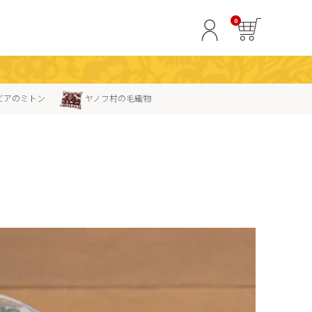
0
ビアのミトン
ヤノフ村の毛織物