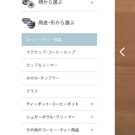
柄から選ぶ
VENA
ボレス
用途・形から選ぶ
ミレナ
VENA
その他のメーカー
コーヒー・ティー用品
ミレナ
マグカップ・コーヒーカップ
カップ＆ソーサー
ゆのみ・タンブラー
グラス
ティーポット・コーヒーポット
ティーポット
シュガーボウル・クリーマー
コーヒーポット
シュガーボウル
その他のコーヒー・ティー用品