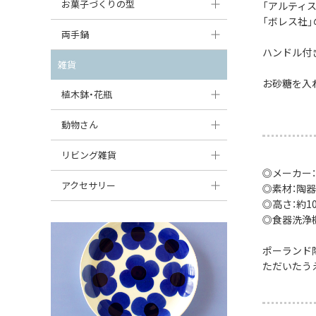
大型（24cm〜）
お菓子づくりの型
「アルティ
たまご型プレート
オーバルボウル
ガーリックキャニスター
「ボレス社
アイスクリームカップ
中型（18〜24cm）
パウンド型
両手鍋
ハート型プレート
ハートボウル
チーズレディ
ハンドル付
ケーキスタンド
お一人用・小型（〜18cm）
マフィン型
変形プレート
チュリーン
雑貨
葉っぱ型ボウル
チーズケース
カトラリー
お砂糖を入
ラウンドオーブンディッシュ（丸型）
すべて見る
分割ディッシュ
キャセロール
植木鉢・花瓶
りんご型ボウル
バターディッシュ
はしおき・カトラリーレスト
スクエアオーブンディッシュ
すべて見る
すべて見る
いちご型ボウル
植木鉢
動物さん
六角形ポット
すべて見る
オーバルオーブンディッシュ
星型ボウル
花瓶
フィギュア・置物
リビング雑貨
ボトル
すべて見る
◎メーカー
舟型ボウル
すべて見る
貯金箱
すべて見る
スツール
アクセサリー
◎素材：陶器
◎高さ：約10
スープカップ
小物入れ
時計
ビーズ
◎食器洗浄
そば猪口・フリーカップ
花器
バス・洗面用品
ペンダントトップ
ポーランド
ココット
オーナメント
ただいたう
家具小物
すべて見る
薬味入れ
クリーマー
小物入れ
ミキシングボウル