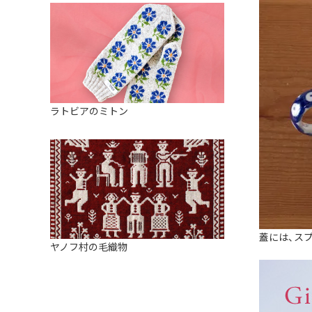
ラトビアのミトン
蓋には、ス
ヤノフ村の毛織物