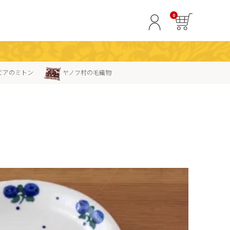
0
ビアのミトン
ヤノフ村の毛織物