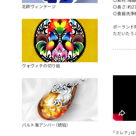
◎素材：陶器
皿
アロマポット
北欧ヴィンテージ
◎長さ：約23.
ストレーナーボウル（水切り）
すべて見る
◎食器洗浄
キャンドルインテリア
すべて見る
バスケット
ポーランド
ただいたう
装飾用タイル・プレート
ミニチュア
天使さま
ウォヴィチの切り紙
置物
カードスタンド
マグネット
すべて見る
バルト海アンバー（琥珀）
「ミレナ」