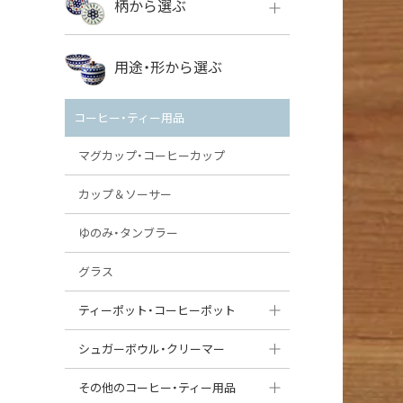
柄から選ぶ
VENA
ボレス
用途・形から選ぶ
ミレナ
VENA
その他のメーカー
コーヒー・ティー用品
ミレナ
マグカップ・コーヒーカップ
カップ＆ソーサー
ゆのみ・タンブラー
グラス
ティーポット・コーヒーポット
ティーポット
シュガーボウル・クリーマー
コーヒーポット
シュガーボウル
その他のコーヒー・ティー用品