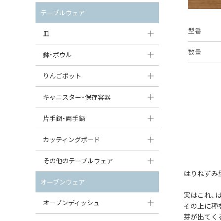
セット（ポット+カップ＆ソーサー）
クリーマー
ポットウォーマー
テーブルウェア
すべて見る
すべて見る
型番
ピッチャー
皿
コーヒードリッパー
数量
大皿（24cm〜）
鉢・ボウル
ティーバッグトレイ
中皿（18〜24cm）
大鉢（21cm〜）
りんごポット
すべて見る
小皿（13〜18cm）
中鉢（16〜21cm）
りんごポット
キャニスター・保存容器
豆皿（〜13cm）
小鉢（8〜16cm）
りんごポット小
キャニスター
片手鍋・両手鍋
丸皿
豆鉢（〜8cm）
すべて見る
つぼ
ソースパン（片手鍋）
カッティングボード
スープ皿
丸鉢・どんぶり・ボウル
はちみつポット
スープチュリーン
角型カッティングボード
その他のテーブルウェア
スクエア（角型）プレート
茶碗
はりねずみ
パンプキンポット
キャセロール
丸型カッティングボード
調味料入れ
オーブンウェア
オーバルプレート
ウェイブボウル・スカラップ
ガーリックポット
実はこれ、
すべて見る
すべて見る
グレイヴィーボート
オーブンディッシュ
その上に種
ダルマプレート
角鉢
オニオンキャニスター
芽が出てく
エッグカップ