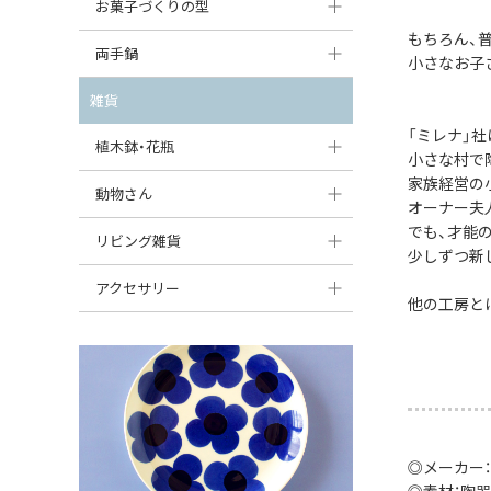
大型（24cm〜）
お菓子づくりの型
たまご型プレート
オーバルボウル
ガーリックキャニスター
もちろん、
アイスクリームカップ
中型（18〜24cm）
パウンド型
両手鍋
ハート型プレート
ハートボウル
小さなお子
チーズレディ
ケーキスタンド
お一人用・小型（〜18cm）
マフィン型
変形プレート
チュリーン
雑貨
葉っぱ型ボウル
チーズケース
カトラリー
ラウンドオーブンディッシュ（丸型）
「ミレナ」
すべて見る
分割ディッシュ
キャセロール
植木鉢・花瓶
りんご型ボウル
バターディッシュ
小さな村で
はしおき・カトラリーレスト
スクエアオーブンディッシュ
家族経営の
すべて見る
すべて見る
いちご型ボウル
植木鉢
動物さん
六角形ポット
オーナー夫
すべて見る
オーバルオーブンディッシュ
でも、才能
星型ボウル
花瓶
フィギュア・置物
リビング雑貨
ボトル
少しずつ新
すべて見る
舟型ボウル
すべて見る
貯金箱
すべて見る
スツール
アクセサリー
他の工房と
スープカップ
小物入れ
時計
ビーズ
そば猪口・フリーカップ
花器
バス・洗面用品
ペンダントトップ
ココット
オーナメント
家具小物
すべて見る
薬味入れ
クリーマー
小物入れ
◎メーカー
ミキシングボウル