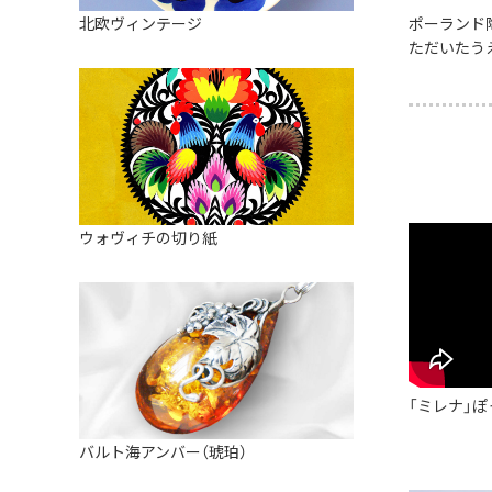
皿
アロマポット
北欧ヴィンテージ
ポーランド
ストレーナーボウル（水切り）
ただいたう
すべて見る
キャンドルインテリア
すべて見る
バスケット
装飾用タイル・プレート
ミニチュア
天使さま
ウォヴィチの切り紙
置物
カードスタンド
マグネット
すべて見る
「ミレナ」ぽ
バルト海アンバー（琥珀）