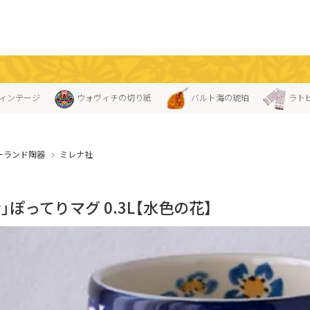
ィンテージ
ウォヴィチの切り紙
バルト海の琥珀
ラト
ーランド陶器
ミレナ社
」ぽってりマグ 0.3L【水色の花】