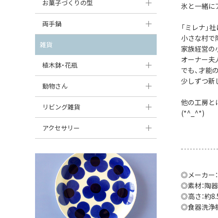
大型（24cm〜）
お菓子づくりの型
氷と一緒に
たまご型プレート
オーバルボウル
ガーリックキャニスター
アイスクリームカップ
中型（18〜24cm）
パウンド型
両手鍋
ハート型プレート
ハートボウル
「ミレナ」
チーズレディ
ケーキスタンド
小さな村で
お一人用・小型（〜18cm）
マフィン型
変形プレート
チュリーン
雑貨
葉っぱ型ボウル
家族経営の
チーズケース
カトラリー
ラウンドオーブンディッシュ（丸型）
オーナー夫
すべて見る
分割ディッシュ
キャセロール
植木鉢・花瓶
りんご型ボウル
バターディッシュ
でも、才能
はしおき・カトラリーレスト
スクエアオーブンディッシュ
少しずつ新
すべて見る
すべて見る
いちご型ボウル
植木鉢
動物さん
六角形ポット
すべて見る
オーバルオーブンディッシュ
他の工房と
星型ボウル
花瓶
フィギュア・置物
リビング雑貨
ボトル
(*^_^*)
すべて見る
舟型ボウル
すべて見る
貯金箱
すべて見る
スツール
アクセサリー
スープカップ
小物入れ
時計
ビーズ
そば猪口・フリーカップ
花器
バス・洗面用品
ペンダントトップ
◎メーカー
ココット
オーナメント
家具小物
◎素材：陶器
すべて見る
◎高さ：約8.5
薬味入れ
クリーマー
小物入れ
◎食器洗浄
ミキシングボウル