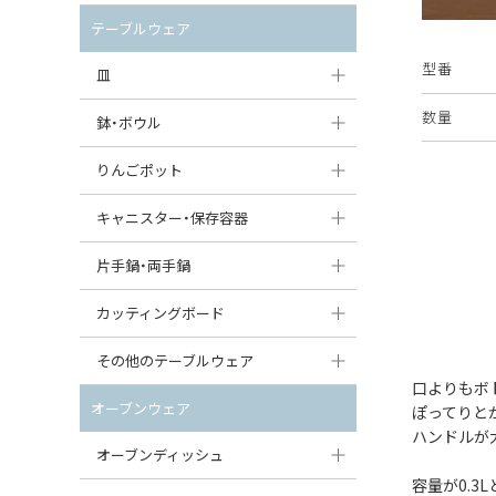
セット（ポット+カップ＆ソーサー）
クリーマー
ポットウォーマー
テーブルウェア
すべて見る
すべて見る
型番
ピッチャー
皿
コーヒードリッパー
数量
大皿（24cm〜）
鉢・ボウル
ティーバッグトレイ
中皿（18〜24cm）
大鉢（21cm〜）
りんごポット
すべて見る
小皿（13〜18cm）
中鉢（16〜21cm）
りんごポット
キャニスター・保存容器
豆皿（〜13cm）
小鉢（8〜16cm）
りんごポット小
キャニスター
片手鍋・両手鍋
丸皿
豆鉢（〜8cm）
すべて見る
つぼ
ソースパン（片手鍋）
カッティングボード
スープ皿
丸鉢・どんぶり・ボウル
はちみつポット
スープチュリーン
角型カッティングボード
その他のテーブルウェア
スクエア（角型）プレート
茶碗
口よりもボ
パンプキンポット
キャセロール
丸型カッティングボード
調味料入れ
オーブンウェア
ぽってりと
オーバルプレート
ウェイブボウル・スカラップ
ハンドルが
ガーリックポット
すべて見る
すべて見る
グレイヴィーボート
オーブンディッシュ
ダルマプレート
角鉢
オニオンキャニスター
容量が0.
エッグカップ