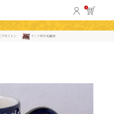
0
ビアのミトン
ヤノフ村の毛織物