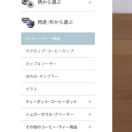
柄から選ぶ
VENA
ボレス
用途・形から選ぶ
ミレナ
VENA
その他のメーカー
コーヒー・ティー用品
ミレナ
マグカップ・コーヒーカップ
カップ＆ソーサー
ゆのみ・タンブラー
グラス
ティーポット・コーヒーポット
ティーポット
シュガーボウル・クリーマー
コーヒーポット
シュガーボウル
その他のコーヒー・ティー用品