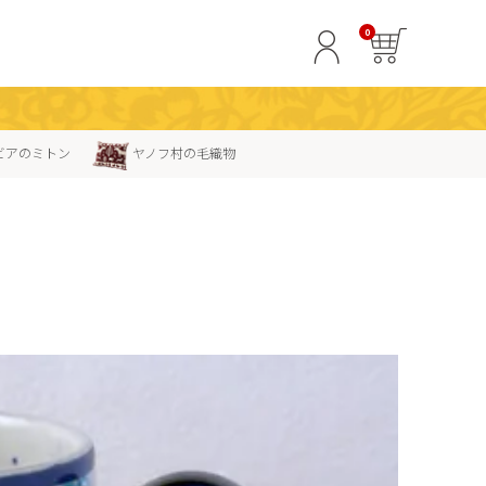
0
ビアのミトン
ヤノフ村の毛織物