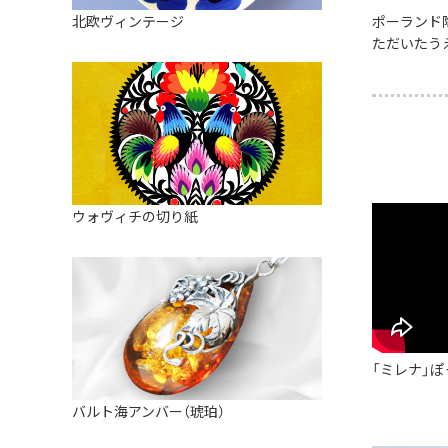
皿
アロマポット
北欧ヴィンテージ
ポーランド
ストレーナーボウル（水切り）
ただいたう
すべて見る
キャンドルインテリア
すべて見る
バスケット
装飾用タイル・プレート
ミニチュア
天使さま
ウォヴィチの切り紙
置物
カードスタンド
マグネット
すべて見る
「ミレナ」ぽ
バルト海アンバー（琥珀）