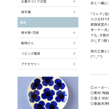
大型（24cm〜）
お菓子づくりの型
氷と一緒に
たまご型プレート
オーバルボウル
ガーリックキャニスター
アイスクリームカップ
中型（18〜24cm）
パウンド型
両手鍋
ハート型プレート
ハートボウル
「ミレナ」
チーズレディ
ケーキスタンド
小さな村で
お一人用・小型（〜18cm）
マフィン型
変形プレート
チュリーン
雑貨
葉っぱ型ボウル
家族経営の
チーズケース
カトラリー
ラウンドオーブンディッシュ（丸型）
オーナー夫
すべて見る
分割ディッシュ
キャセロール
植木鉢・花瓶
りんご型ボウル
バターディッシュ
でも、才能
はしおき・カトラリーレスト
スクエアオーブンディッシュ
少しずつ新
すべて見る
すべて見る
いちご型ボウル
植木鉢
動物さん
六角形ポット
すべて見る
オーバルオーブンディッシュ
他の工房と
星型ボウル
花瓶
フィギュア・置物
リビング雑貨
ボトル
(*^_^*)
すべて見る
舟型ボウル
すべて見る
貯金箱
すべて見る
スツール
アクセサリー
スープカップ
小物入れ
時計
ビーズ
そば猪口・フリーカップ
花器
バス・洗面用品
ペンダントトップ
◎メーカー
ココット
オーナメント
家具小物
◎素材：陶器
すべて見る
◎高さ：約8.5
薬味入れ
クリーマー
小物入れ
◎食器洗浄
ミキシングボウル