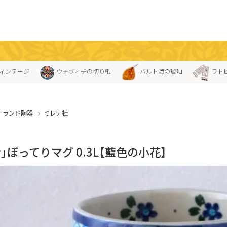
ィンテージ
ウォヴィチの切り紙
バルト海の琥珀
ラト
ーランド陶器
ミレナ社
」ぽってりマグ 0.3L【藍色の小花】