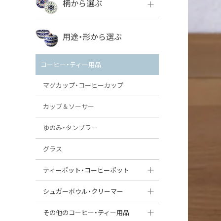
柄から選ぶ
VENA
ボレス
用途・形から選ぶ
ミレナ
VENA
その他のメーカー
コーヒー・ティー用品
ミレナ
マグカップ・コーヒーカップ
カップ＆ソーサー
ゆのみ・タンブラー
グラス
ティーポット・コーヒーポット
ティーポット
シュガーボウル・クリーマー
コーヒーポット
シュガーボウル
その他のコーヒー・ティー用品