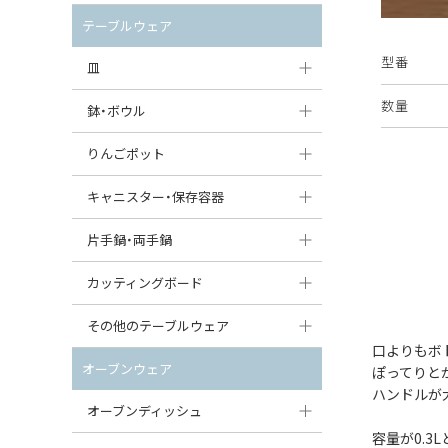
セット（ポット+カップ＆ソーサー）
クリーマー
ポットウォーマー
テーブルウェア
すべて見る
すべて見る
型番
ピッチャー
皿
コーヒードリッパー
数量
大皿（24cm〜）
鉢・ボウル
ティーバッグトレイ
中皿（18〜24cm）
大鉢（21cm〜）
りんごポット
すべて見る
小皿（13〜18cm）
中鉢（16〜21cm）
りんごポット
キャニスター・保存容器
豆皿（〜13cm）
小鉢（8〜16cm）
りんごポット小
キャニスター
片手鍋・両手鍋
丸皿
豆鉢（〜8cm）
すべて見る
つぼ
ソースパン（片手鍋）
カッティングボード
スープ皿
丸鉢・どんぶり・ボウル
はちみつポット
スープチュリーン
角型カッティングボード
その他のテーブルウェア
スクエア（角型）プレート
茶碗
口よりもボ
パンプキンポット
キャセロール
丸型カッティングボード
調味料入れ
オーブンウェア
ぽってりと
オーバルプレート
ウェイブボウル・スカラップ
ハンドルが
ガーリックポット
すべて見る
すべて見る
グレイヴィーボート
オーブンディッシュ
ダルマプレート
角鉢
オニオンキャニスター
容量が0.
エッグカップ