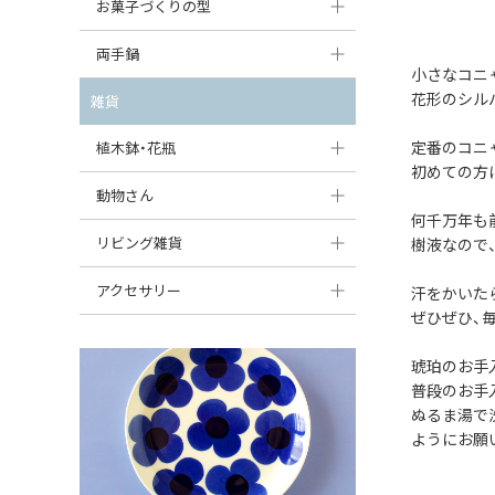
大型（24cm〜）
お菓子づくりの型
たまご型プレート
オーバルボウル
ガーリックキャニスター
アイスクリームカップ
中型（18〜24cm）
パウンド型
両手鍋
ハート型プレート
ハートボウル
チーズレディ
小さなコニ
ケーキスタンド
お一人用・小型（〜18cm）
マフィン型
花形のシル
変形プレート
チュリーン
雑貨
葉っぱ型ボウル
チーズケース
カトラリー
ラウンドオーブンディッシュ（丸型）
すべて見る
分割ディッシュ
キャセロール
定番のコニ
植木鉢・花瓶
りんご型ボウル
バターディッシュ
はしおき・カトラリーレスト
初めての方
スクエアオーブンディッシュ
すべて見る
すべて見る
いちご型ボウル
植木鉢
動物さん
六角形ポット
すべて見る
何千万年も
オーバルオーブンディッシュ
星型ボウル
花瓶
フィギュア・置物
リビング雑貨
ボトル
樹液なので
すべて見る
舟型ボウル
すべて見る
貯金箱
すべて見る
スツール
アクセサリー
汗をかいた
ぜひぜひ、
スープカップ
小物入れ
時計
ビーズ
そば猪口・フリーカップ
琥珀のお手
花器
バス・洗面用品
ペンダントトップ
普段のお手
ココット
オーナメント
ぬるま湯で
家具小物
すべて見る
ようにお願
薬味入れ
クリーマー
小物入れ
ミキシングボウル