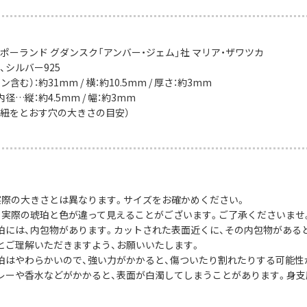
ポーランド グダンスク「アンバー・ジェム」社 マリア・ザワツカ
、シルバー925
含む）：約31mm / 横：約10.5mm / 厚さ：約3mm
径…縦：約4.5mm / 幅：約3mm
や紐をとおす穴の大きさの目安）
実際の大きさとは異なります。サイズをお確かめください。
、実際の琥珀と色が違って見えることがございます。ご了承くださいませ
珀には、内包物があります。カットされた表面近くに、その内包物がある
とご理解いただきますよう、お願いいたします。
珀はやわらかいので、強い力がかかると、傷ついたり割れたりする可能性
レーや香水などがかかると、表面が白濁してしまうことがあります。身支