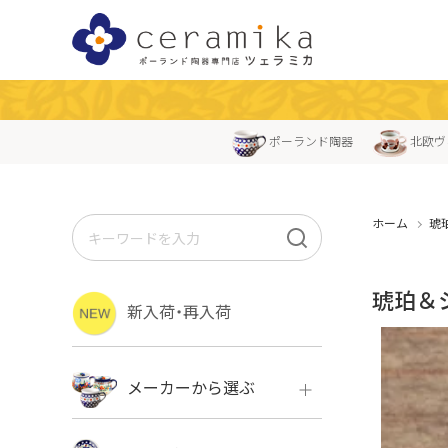
ポーランド陶器
北欧ヴ
ホーム
琥
琥珀＆
新入荷・再入荷
メーカーから選ぶ
ボレス