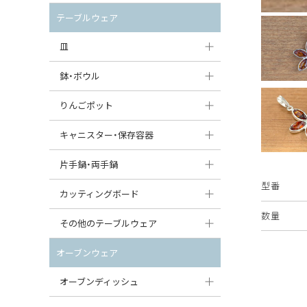
セット（ポット+カップ＆ソーサー）
クリーマー
ポットウォーマー
テーブルウェア
すべて見る
すべて見る
ピッチャー
皿
コーヒードリッパー
大皿（24cm〜）
鉢・ボウル
ティーバッグトレイ
中皿（18〜24cm）
大鉢（21cm〜）
りんごポット
すべて見る
小皿（13〜18cm）
中鉢（16〜21cm）
りんごポット
キャニスター・保存容器
豆皿（〜13cm）
小鉢（8〜16cm）
りんごポット小
キャニスター
片手鍋・両手鍋
丸皿
豆鉢（〜8cm）
型番
すべて見る
つぼ
ソースパン（片手鍋）
カッティングボード
スープ皿
丸鉢・どんぶり・ボウル
数量
はちみつポット
スープチュリーン
角型カッティングボード
その他のテーブルウェア
スクエア（角型）プレート
茶碗
パンプキンポット
キャセロール
丸型カッティングボード
調味料入れ
オーブンウェア
オーバルプレート
ウェイブボウル・スカラップ
ガーリックポット
すべて見る
すべて見る
グレイヴィーボート
オーブンディッシュ
ダルマプレート
角鉢
オニオンキャニスター
エッグカップ