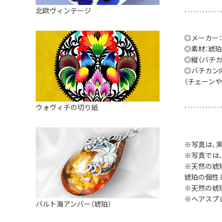
皿
アロマポット
北欧ヴィンテージ
ストレーナーボウル（水切り）
すべて見る
キャンドルインテリア
すべて見る
◎メーカー：
バスケット
◎素材：琥珀
◎縦（バチカン
装飾用タイル・プレート
◎バチカン内
（チェーン
ミニチュア
天使さま
ウォヴィチの切り紙
置物
カードスタンド
※写真は、
※写真では
マグネット
※天然の琥
琥珀の個性
すべて見る
※天然の琥
※ヘアスプ
バルト海アンバー（琥珀）