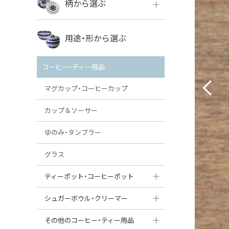
柄から選ぶ
VENA
ボレス
用途・形から選ぶ
ミレナ
VENA
その他のメーカー
コーヒー・ティー用品
ミレナ
マグカップ・コーヒーカップ
カップ＆ソーサー
ゆのみ・タンブラー
グラス
ティーポット・コーヒーポット
ティーポット
シュガーボウル・クリーマー
コーヒーポット
シュガーボウル
その他のコーヒー・ティー用品