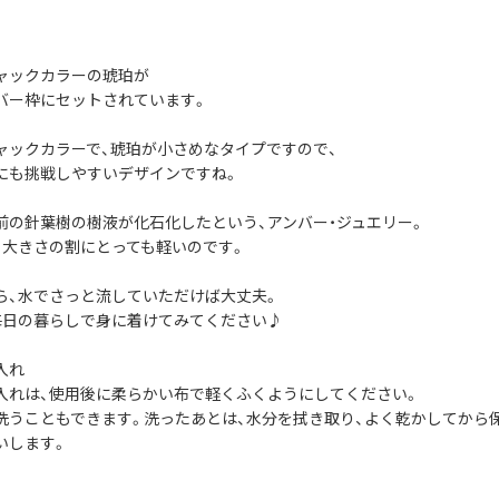
ャックカラーの琥珀が
バー枠にセットされています。
ャックカラーで、琥珀が小さめなタイプですので、
にも挑戦しやすいデザインですね。
前の針葉樹の樹液が化石化したという、アンバー・ジュエリー。
、大きさの割にとっても軽いのです。
ら、水でさっと流していただけば大丈夫。
毎日の暮らしで身に着けてみてください♪
入れ
入れは、使用後に柔らかい布で軽くふくようにしてください。
洗うこともできます。洗ったあとは、水分を拭き取り、よく乾かしてから
いします。