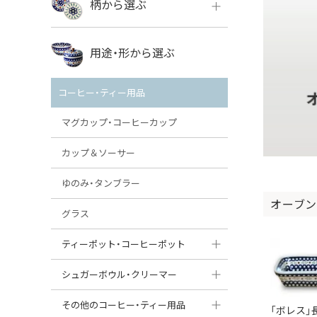
柄から選ぶ
VENA
ボレス
用途・形から選ぶ
ミレナ
VENA
その他のメーカー
コーヒー・ティー用品
ミレナ
マグカップ・コーヒーカップ
カップ＆ソーサー
ゆのみ・タンブラー
オーブン
グラス
ティーポット・コーヒーポット
ティーポット
シュガーボウル・クリーマー
コーヒーポット
シュガーボウル
その他のコーヒー・ティー用品
「ボレス」