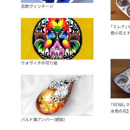
皿
アロマポット
北欧ヴィンテージ
ストレーナーボウル（水切り）
すべて見る
キャンドルインテリア
すべて見る
バスケット
「ミレナ」
色小花と
装飾用タイル・プレート
ミニチュア
天使さま
ウォヴィチの切り紙
置物
カードスタンド
マグネット
すべて見る
「VENA
水色の花】
バルト海アンバー（琥珀）