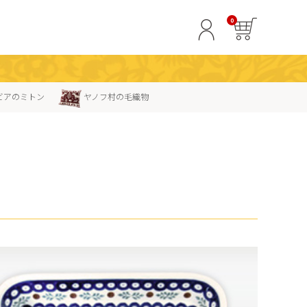
0
ビアのミトン
ヤノフ村の毛織物