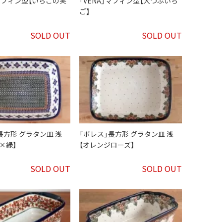
」マフィン型【いちごの実
「VENA」マフィン型【大つぶいち
ご】
SOLD OUT
SOLD OUT
長方形 グラタン皿 浅
「ボレス」長方形 グラタン皿 浅
×緑】
【オレンジローズ】
SOLD OUT
SOLD OUT