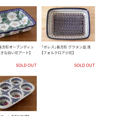
」長方形オーブンディッ
「ボレス」長方形 グラタン皿 浅
大きな白い花アート】
【フォルクロア小花】
SOLD OUT
SOLD OUT