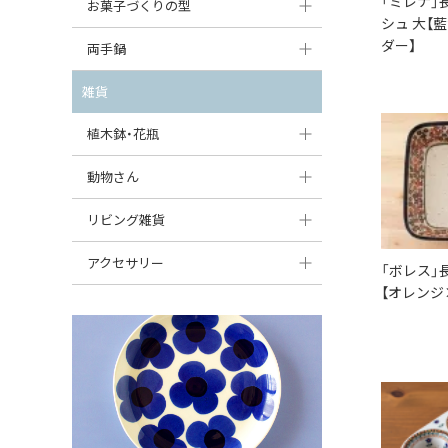
「ミレナ」
大型（24cm〜）
お菓子づくりの型
たまご型プレート
オーバルボウル
シュ 大【
ガーリックキャニスター
アイスクリームカップ
中型（18〜24cm）
ダー】
パウンド型
両手鍋
ハート型プレート
ハートボウル
チーズレディ
ケーキスタンド
お一人用・小型（〜18cm）
マフィン型
変形プレート
チュリーン
雑貨
葉っぱ型ボウル
チーズケース
カトラリー
ラウンドオーブンディッシュ（丸型）
すべて見る
分割ディッシュ
キャセロール
植木鉢・花瓶
りんご型ボウル
バターディッシュ
はしおき・カトラリーレスト
スクエアオーブンディッシュ
すべて見る
すべて見る
いちご型ボウル
植木鉢
動物さん
六角形ポット
すべて見る
オーバルオーブンディッシュ
星型ボウル
花瓶
フィギュア・置物
リビング雑貨
ボトル
すべて見る
舟型ボウル
すべて見る
貯金箱
すべて見る
スツール
アクセサリー
「ボレス」
スープカップ
【オレンジ
小物入れ
時計
ビーズ
そば猪口・フリーカップ
花器
バス・洗面用品
ペンダントトップ
ココット
オーナメント
家具小物
すべて見る
薬味入れ
クリーマー
小物入れ
ミキシングボウル