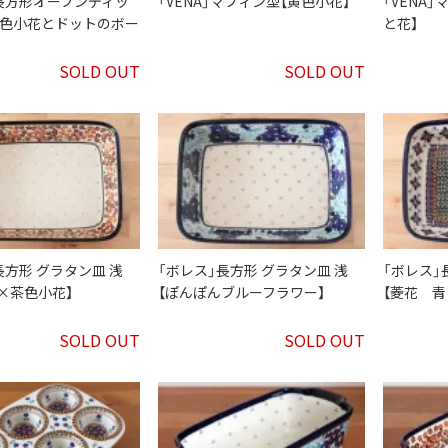
長方形オーブンディッ
「VENA」マフィン型【黄色小花】
「VENA
藍色小花とドットのボー
と花】
SOLD OUT
SOLD OUT
長方形 グラタン皿 浅
「ボレス」長方形 グラタン皿 浅
「ボレス」
×茶色小花】
【ぽんぽんブルーフラワー】
【菱花 青
SOLD OUT
SOLD OUT