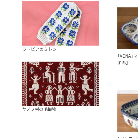
ラトビアのミトン
「VENA
ずみ】
ヤノフ村の毛織物