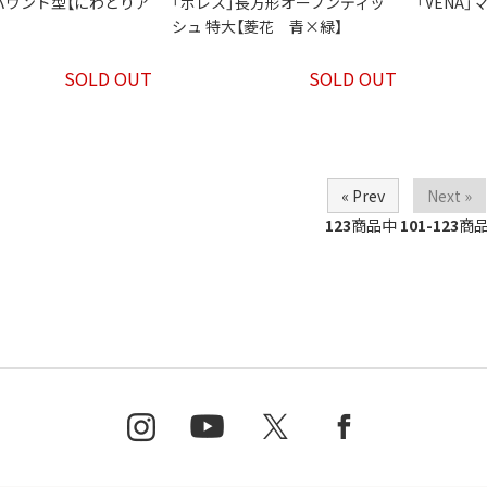
パウンド型【にわとりア
「ボレス」長方形オーブンディッ
「VENA
シュ 特大【菱花 青×緑】
SOLD OUT
SOLD OUT
« Prev
Next »
123
商品中
101-123
商