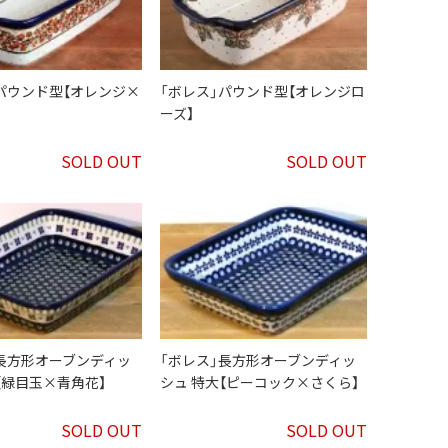
パウンド型【オレンジ×
「ボレス」パウンド型【オレンジロ
】
ーズ】
SOLD OUT
SOLD OUT
」長方形オーブンディッ
「ボレス」長方形オーブンディッ
【緑目玉×青角花】
シュ 特大【ピーコック×さくら】
SOLD OUT
SOLD OUT