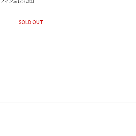
」マフィン型【お花畑】
SOLD OUT
品