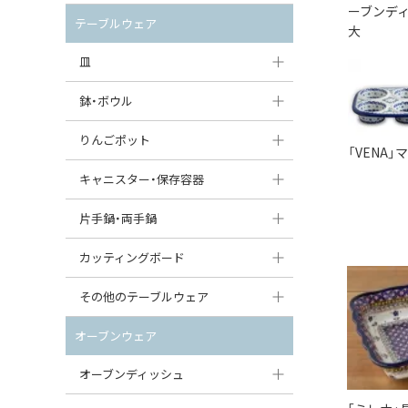
ーブンディ
セット（ポット+カップ＆ソーサー）
クリーマー
ポットウォーマー
テーブルウェア
大
すべて見る
すべて見る
ピッチャー
皿
コーヒードリッパー
大皿（24cm〜）
鉢・ボウル
ティーバッグトレイ
中皿（18〜24cm）
大鉢（21cm〜）
りんごポット
「VENA
すべて見る
小皿（13〜18cm）
中鉢（16〜21cm）
りんごポット
キャニスター・保存容器
豆皿（〜13cm）
小鉢（8〜16cm）
りんごポット小
キャニスター
片手鍋・両手鍋
丸皿
豆鉢（〜8cm）
すべて見る
つぼ
ソースパン（片手鍋）
カッティングボード
スープ皿
丸鉢・どんぶり・ボウル
はちみつポット
スープチュリーン
角型カッティングボード
その他のテーブルウェア
スクエア（角型）プレート
茶碗
パンプキンポット
キャセロール
丸型カッティングボード
調味料入れ
オーブンウェア
オーバルプレート
ウェイブボウル・スカラップ
ガーリックポット
すべて見る
すべて見る
グレイヴィーボート
オーブンディッシュ
ダルマプレート
角鉢
オニオンキャニスター
エッグカップ