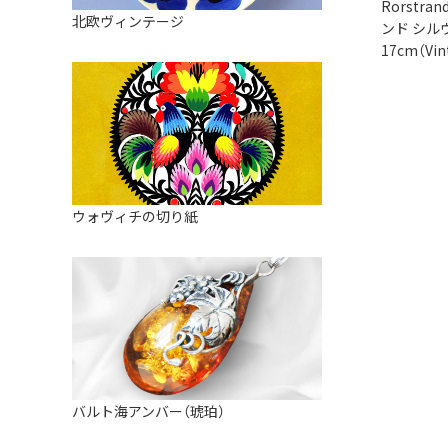
皿
Rorstra
アロマポット
北欧ヴィンテージ
ンド シル
ストレーナーボウル（水切り）
すべて見る
キャンドルインテリア
17cm（Vin
すべて見る
バスケット
装飾用タイル・プレート
ミニチュア
天使さま
ウォヴィチの切り紙
置物
カードスタンド
マグネット
すべて見る
バルト海アンバー（琥珀）