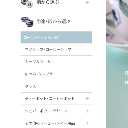
柄から選ぶ
VENA
ボレス
用途・形から選ぶ
ミレナ
VENA
その他のメーカー
コーヒー・ティー用品
ミレナ
マグカップ・コーヒーカップ
カップ＆ソーサー
ゆのみ・タンブラー
グラス
ティーポット・コーヒーポット
ティーポット
シュガーボウル・クリーマー
コーヒーポット
シュガーボウル
その他のコーヒー・ティー用品