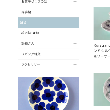
大型（24cm〜）
お菓子づくりの型
たまご型プレート
オーバルボウル
ガーリックキャニスター
アイスクリームカップ
中型（18〜24cm）
パウンド型
両手鍋
ハート型プレート
ハートボウル
チーズレディ
ケーキスタンド
お一人用・小型（〜18cm）
マフィン型
変形プレート
チュリーン
雑貨
葉っぱ型ボウル
チーズケース
カトラリー
ラウンドオーブンディッシュ（丸型）
すべて見る
分割ディッシュ
キャセロール
植木鉢・花瓶
りんご型ボウル
バターディッシュ
はしおき・カトラリーレスト
スクエアオーブンディッシュ
すべて見る
すべて見る
いちご型ボウル
植木鉢
動物さん
六角形ポット
Rorstra
すべて見る
オーバルオーブンディッシュ
ンド シル
星型ボウル
花瓶
フィギュア・置物
リビング雑貨
ボトル
＆ソーサー（
すべて見る
舟型ボウル
すべて見る
貯金箱
すべて見る
スツール
アクセサリー
スープカップ
小物入れ
時計
ビーズ
そば猪口・フリーカップ
花器
バス・洗面用品
ペンダントトップ
ココット
オーナメント
家具小物
すべて見る
薬味入れ
クリーマー
小物入れ
ミキシングボウル