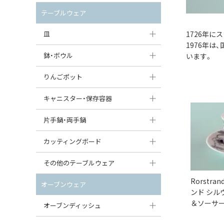
セット（ポット+カップ＆ソーサー）
クリーマー
ポットウォーマー
テーブルウェア
すべて見る
すべて見る
ピッチャー
皿
1726年
1976年
コーヒードリッパー
大皿（24cm〜）
鉢・ボウル
います。
ティーバッグトレイ
中皿（18〜24cm）
大鉢（21cm〜）
りんごポット
すべて見る
小皿（13〜18cm）
中鉢（16〜21cm）
りんごポット
キャニスター・保存容器
豆皿（〜13cm）
小鉢（8〜16cm）
りんごポット小
キャニスター
片手鍋・両手鍋
丸皿
豆鉢（〜8cm）
すべて見る
つぼ
ソースパン（片手鍋）
カッティングボード
スープ皿
丸鉢・どんぶり・ボウル
はちみつポット
スープチュリーン
角型カッティングボード
その他のテーブルウェア
スクエア（角型）プレート
茶碗
パンプキンポット
キャセロール
Rorstra
丸型カッティングボード
調味料入れ
オーブンウェア
オーバルプレート
ンド シル
ウェイブボウル・スカラップ
ガーリックポット
すべて見る
すべて見る
＆ソーサー（
グレイヴィーボート
オーブンディッシュ
ダルマプレート
角鉢
オニオンキャニスター
エッグカップ