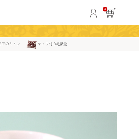
0
ビアのミトン
ヤノフ村の毛織物