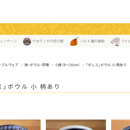
ィンテージ
ウォヴィチの切り紙
バルト海の琥珀
ラト
ーブルウェア
鉢・ボウル・茶碗
小鉢（8〜16cm）
「ボレス」ボウル 小 柄あり
ス」ボウル 小 柄あり