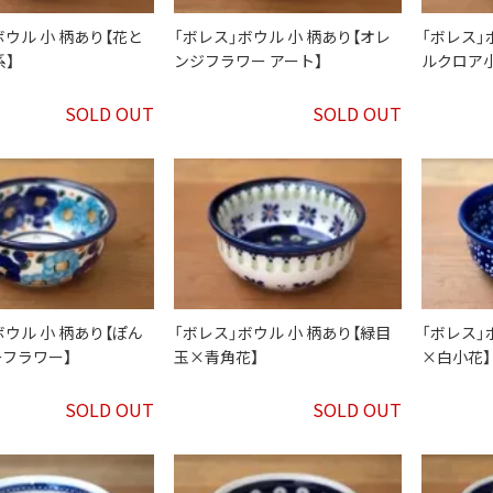
ボウル 小 柄あり【花と
「ボレス」ボウル 小 柄あり【オレ
「ボレス」
系】
ンジフラワー アート】
ルクロア小
SOLD OUT
SOLD OUT
ボウル 小 柄あり【ぽん
「ボレス」ボウル 小 柄あり【緑目
「ボレス」
フラワー】
玉×青角花】
×白小花】
SOLD OUT
SOLD OUT