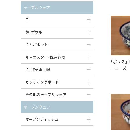
セット（ポット+カップ＆ソーサー）
クリーマー
ポットウォーマー
テーブルウェア
すべて見る
すべて見る
ピッチャー
皿
コーヒードリッパー
大皿（24cm〜）
鉢・ボウル
ティーバッグトレイ
中皿（18〜24cm）
大鉢（21cm〜）
りんごポット
すべて見る
小皿（13〜18cm）
中鉢（16〜21cm）
りんごポット
キャニスター・保存容器
「ボレス」
豆皿（〜13cm）
小鉢（8〜16cm）
ーローズ 
りんごポット小
キャニスター
片手鍋・両手鍋
丸皿
豆鉢（〜8cm）
すべて見る
つぼ
ソースパン（片手鍋）
カッティングボード
スープ皿
丸鉢・どんぶり・ボウル
はちみつポット
スープチュリーン
角型カッティングボード
その他のテーブルウェア
スクエア（角型）プレート
茶碗
パンプキンポット
キャセロール
丸型カッティングボード
調味料入れ
オーブンウェア
オーバルプレート
ウェイブボウル・スカラップ
ガーリックポット
すべて見る
すべて見る
グレイヴィーボート
オーブンディッシュ
ダルマプレート
角鉢
オニオンキャニスター
エッグカップ