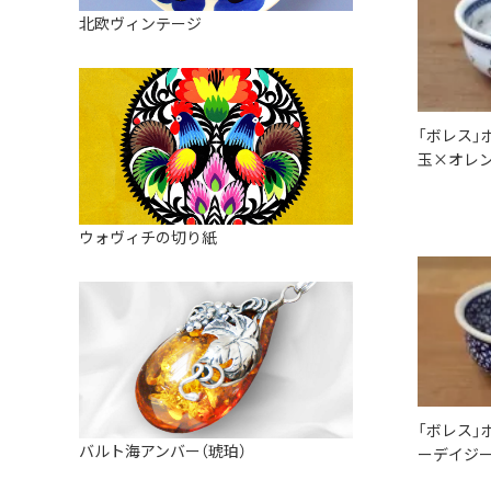
皿
アロマポット
北欧ヴィンテージ
ストレーナーボウル（水切り）
すべて見る
キャンドルインテリア
すべて見る
バスケット
「ボレス」
装飾用タイル・プレート
玉×オレン
ミニチュア
天使さま
ウォヴィチの切り紙
置物
カードスタンド
マグネット
すべて見る
「ボレス」
バルト海アンバー（琥珀）
ーデイジー