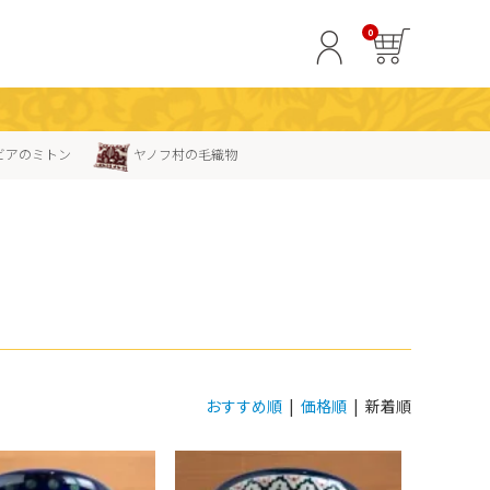
0
ビアのミトン
ヤノフ村の毛織物
おすすめ順
|
価格順
| 新着順