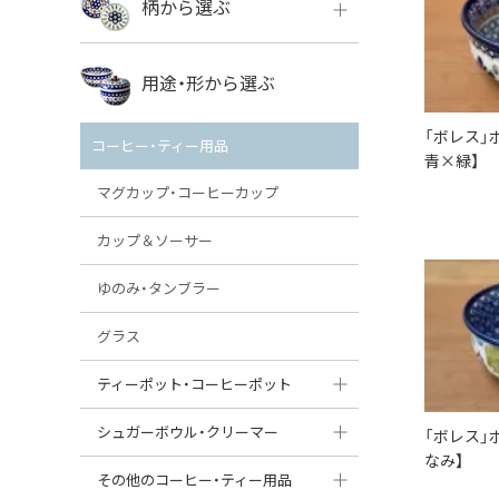
柄から選ぶ
VENA
ボレス
用途・形から選ぶ
ミレナ
VENA
その他のメーカー
「ボレス」
コーヒー・ティー用品
青×緑】
ミレナ
マグカップ・コーヒーカップ
カップ＆ソーサー
ゆのみ・タンブラー
グラス
ティーポット・コーヒーポット
ティーポット
シュガーボウル・クリーマー
「ボレス」
なみ】
コーヒーポット
シュガーボウル
その他のコーヒー・ティー用品