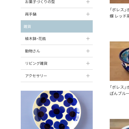
大型（24cm〜）
お菓子づくりの型
たまご型プレート
オーバルボウル
ガーリックキャニスター
「ボレス」
アイスクリームカップ
中型（18〜24cm）
パウンド型
両手鍋
ハート型プレート
蝶 レッド
ハートボウル
チーズレディ
ケーキスタンド
お一人用・小型（〜18cm）
マフィン型
変形プレート
チュリーン
雑貨
葉っぱ型ボウル
チーズケース
カトラリー
ラウンドオーブンディッシュ（丸型）
すべて見る
分割ディッシュ
キャセロール
植木鉢・花瓶
りんご型ボウル
バターディッシュ
はしおき・カトラリーレスト
スクエアオーブンディッシュ
すべて見る
すべて見る
いちご型ボウル
植木鉢
動物さん
六角形ポット
すべて見る
オーバルオーブンディッシュ
星型ボウル
花瓶
フィギュア・置物
リビング雑貨
ボトル
すべて見る
舟型ボウル
すべて見る
貯金箱
すべて見る
スツール
アクセサリー
スープカップ
小物入れ
時計
「ボレス」
ビーズ
ぽんブルー
そば猪口・フリーカップ
花器
バス・洗面用品
ペンダントトップ
ココット
オーナメント
家具小物
すべて見る
薬味入れ
クリーマー
小物入れ
ミキシングボウル