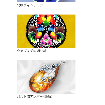
皿
アロマポット
北欧ヴィンテージ
ストレーナーボウル（水切り）
すべて見る
キャンドルインテリア
すべて見る
バスケット
装飾用タイル・プレート
ミニチュア
天使さま
ウォヴィチの切り紙
置物
カードスタンド
マグネット
すべて見る
バルト海アンバー（琥珀）