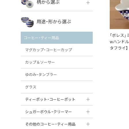
柄から選ぶ
VENA
ボレス
用途・形から選ぶ
ミレナ
VENA
その他のメーカー
「ボレス」
コーヒー・ティー用品
wハンドル
ミレナ
タフライ】
マグカップ・コーヒーカップ
カップ＆ソーサー
ゆのみ・タンブラー
グラス
ティーポット・コーヒーポット
ティーポット
シュガーボウル・クリーマー
コーヒーポット
シュガーボウル
その他のコーヒー・ティー用品