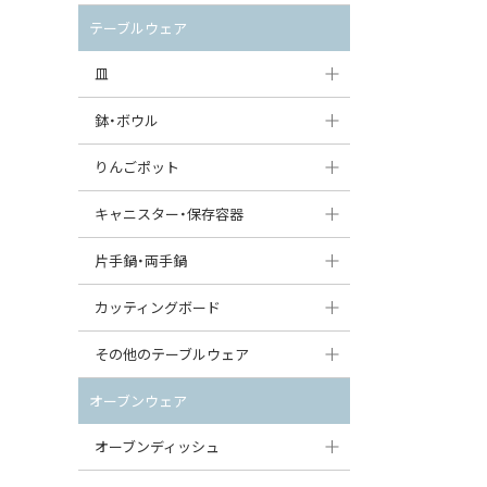
セット（ポット+カップ＆ソーサー）
クリーマー
ポットウォーマー
テーブルウェア
すべて見る
すべて見る
ピッチャー
皿
コーヒードリッパー
大皿（24cm〜）
鉢・ボウル
ティーバッグトレイ
中皿（18〜24cm）
大鉢（21cm〜）
りんごポット
すべて見る
小皿（13〜18cm）
中鉢（16〜21cm）
りんごポット
キャニスター・保存容器
豆皿（〜13cm）
小鉢（8〜16cm）
りんごポット小
キャニスター
片手鍋・両手鍋
丸皿
豆鉢（〜8cm）
すべて見る
つぼ
ソースパン（片手鍋）
カッティングボード
スープ皿
丸鉢・どんぶり・ボウル
はちみつポット
スープチュリーン
角型カッティングボード
その他のテーブルウェア
スクエア（角型）プレート
茶碗
パンプキンポット
キャセロール
丸型カッティングボード
調味料入れ
オーブンウェア
オーバルプレート
ウェイブボウル・スカラップ
ガーリックポット
すべて見る
すべて見る
グレイヴィーボート
オーブンディッシュ
ダルマプレート
角鉢
オニオンキャニスター
エッグカップ