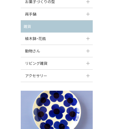
大型（24cm〜）
お菓子づくりの型
たまご型プレート
オーバルボウル
ガーリックキャニスター
アイスクリームカップ
中型（18〜24cm）
パウンド型
両手鍋
ハート型プレート
ハートボウル
チーズレディ
ケーキスタンド
お一人用・小型（〜18cm）
マフィン型
変形プレート
チュリーン
雑貨
葉っぱ型ボウル
チーズケース
カトラリー
ラウンドオーブンディッシュ（丸型）
すべて見る
分割ディッシュ
キャセロール
植木鉢・花瓶
りんご型ボウル
バターディッシュ
はしおき・カトラリーレスト
スクエアオーブンディッシュ
すべて見る
すべて見る
いちご型ボウル
植木鉢
動物さん
六角形ポット
すべて見る
オーバルオーブンディッシュ
星型ボウル
花瓶
フィギュア・置物
リビング雑貨
ボトル
すべて見る
舟型ボウル
すべて見る
貯金箱
すべて見る
スツール
アクセサリー
スープカップ
小物入れ
時計
ビーズ
そば猪口・フリーカップ
花器
バス・洗面用品
ペンダントトップ
ココット
オーナメント
家具小物
すべて見る
薬味入れ
クリーマー
小物入れ
ミキシングボウル