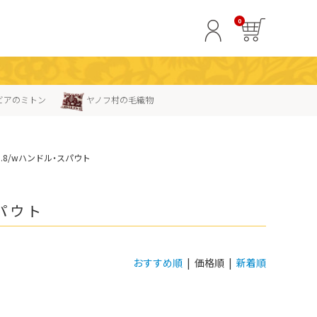
0
ビアのミトン
ヤノフ村の毛織物
.8/wハンドル・スパウト
パウト
おすすめ順
| 価格順 |
新着順