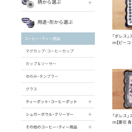
柄から選ぶ
VENA
ボレス
用途・形から選ぶ
ミレナ
VENA
その他のメーカー
「ボレス」
コーヒー・ティー用品
m【ピーコ
ミレナ
マグカップ・コーヒーカップ
カップ＆ソーサー
ゆのみ・タンブラー
グラス
ティーポット・コーヒーポット
ティーポット
シュガーボウル・クリーマー
「ボレス」
m【菱花 
コーヒーポット
シュガーボウル
その他のコーヒー・ティー用品