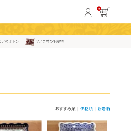
0
ビアのミトン
ヤノフ村の毛織物
おすすめ順 |
価格順
|
新着順