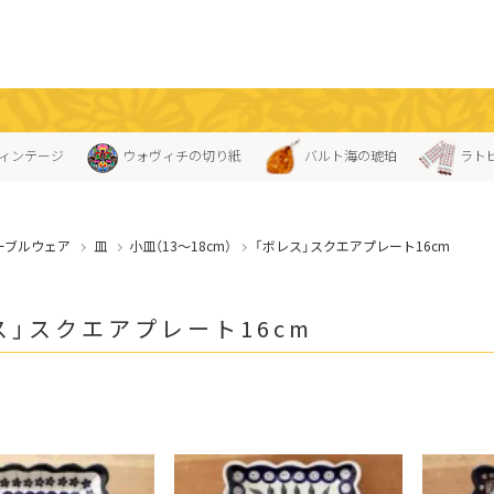
ィンテージ
ウォヴィチの切り紙
バルト海の琥珀
ラト
ーブルウェア
皿
小皿（13〜18cm）
「ボレス」スクエアプレート16cm
ス」スクエアプレート16cm