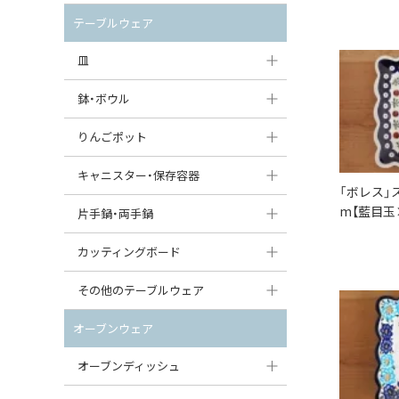
セット（ポット+カップ＆ソーサー）
クリーマー
ポットウォーマー
テーブルウェア
すべて見る
すべて見る
ピッチャー
皿
コーヒードリッパー
大皿（24cm〜）
鉢・ボウル
ティーバッグトレイ
中皿（18〜24cm）
大鉢（21cm〜）
りんごポット
すべて見る
小皿（13〜18cm）
中鉢（16〜21cm）
りんごポット
キャニスター・保存容器
「ボレス」
豆皿（〜13cm）
小鉢（8〜16cm）
りんごポット小
m【藍目玉
キャニスター
片手鍋・両手鍋
丸皿
豆鉢（〜8cm）
すべて見る
つぼ
ソースパン（片手鍋）
カッティングボード
スープ皿
丸鉢・どんぶり・ボウル
はちみつポット
スープチュリーン
角型カッティングボード
その他のテーブルウェア
スクエア（角型）プレート
茶碗
パンプキンポット
キャセロール
丸型カッティングボード
調味料入れ
オーブンウェア
オーバルプレート
ウェイブボウル・スカラップ
ガーリックポット
すべて見る
すべて見る
グレイヴィーボート
オーブンディッシュ
ダルマプレート
角鉢
オニオンキャニスター
エッグカップ