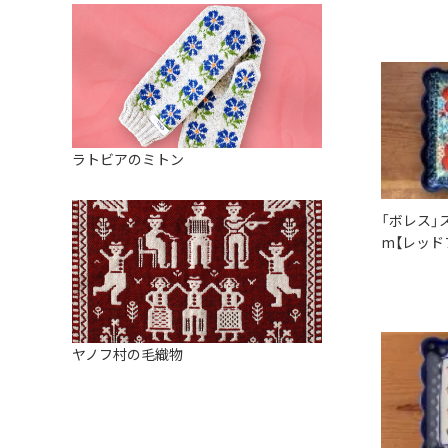
ラトビアのミトン
「ボレス」
m【レッド
ヤノフ村の毛織物