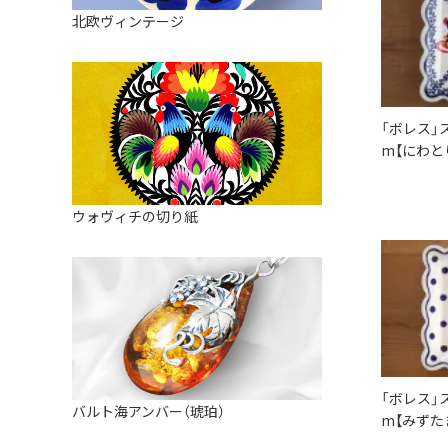
皿
アロマポット
北欧ヴィンテージ
ストレーナーボウル（水切り）
すべて見る
キャンドルインテリア
すべて見る
バスケット
装飾用タイル・プレート
「ボレス」
m【にわと
ミニチュア
天使さま
ウォヴィチの切り紙
置物
カードスタンド
マグネット
すべて見る
「ボレス」
バルト海アンバー（琥珀）
m【みずた