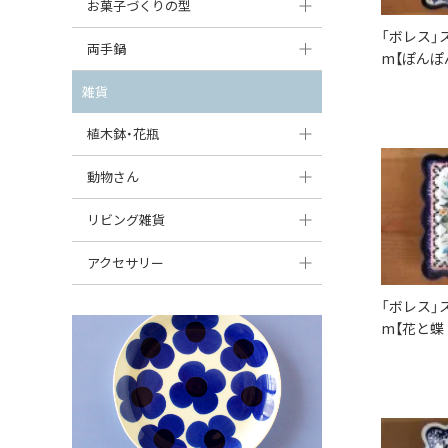
大型（24cm〜）
お菓子づくりの型
たまご型プレート
オーバルボウル
ガーリックキャニスター
「ボレス」
アイスクリームカップ
中型（18〜24cm）
パウンド型
両手鍋
ハート型プレート
ハートボウル
m【ぽんぽ
チーズレディ
ケーキスタンド
お一人用・小型（〜18cm）
マフィン型
変形プレート
チュリーン
雑貨
葉っぱ型ボウル
チーズケース
カトラリー
ラウンドオーブンディッシュ（丸型）
すべて見る
分割ディッシュ
キャセロール
植木鉢・花瓶
りんご型ボウル
バターディッシュ
はしおき・カトラリーレスト
スクエアオーブンディッシュ
すべて見る
すべて見る
いちご型ボウル
植木鉢
動物さん
六角形ポット
すべて見る
オーバルオーブンディッシュ
星型ボウル
花瓶
フィギュア・置物
リビング雑貨
ボトル
すべて見る
舟型ボウル
すべて見る
貯金箱
すべて見る
スツール
アクセサリー
スープカップ
小物入れ
時計
ビーズ
「ボレス」
m【花と蝶
そば猪口・フリーカップ
花器
バス・洗面用品
ペンダントトップ
ココット
オーナメント
家具小物
すべて見る
薬味入れ
クリーマー
小物入れ
ミキシングボウル