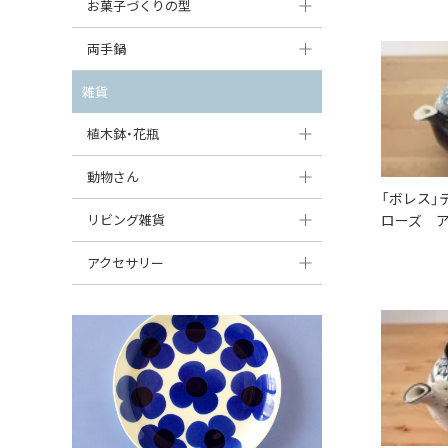
大型（24cm〜）
お菓子づくりの型
たまご型プレート
オーバルボウル
ガーリックキャニスター
アイスクリームカップ
中型（18〜24cm）
パウンド型
両手鍋
ハート型プレート
ハートボウル
チーズレディ
ケーキスタンド
お一人用・小型（〜18cm）
マフィン型
変形プレート
チュリーン
雑貨
葉っぱ型ボウル
チーズケース
カトラリー
ラウンドオーブンディッシュ（丸型）
すべて見る
分割ディッシュ
キャセロール
植木鉢・花瓶
りんご型ボウル
バターディッシュ
はしおき・カトラリーレスト
スクエアオーブンディッシュ
すべて見る
すべて見る
いちご型ボウル
植木鉢
動物さん
六角形ポット
すべて見る
「ボレス」
オーバルオーブンディッシュ
星型ボウル
花瓶
フィギュア・置物
リビング雑貨
ボトル
ローズ ア
すべて見る
舟型ボウル
すべて見る
貯金箱
すべて見る
スツール
アクセサリー
スープカップ
小物入れ
時計
ビーズ
そば猪口・フリーカップ
花器
バス・洗面用品
ペンダントトップ
ココット
オーナメント
家具小物
すべて見る
薬味入れ
クリーマー
小物入れ
ミキシングボウル