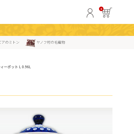
0
ビアのミトン
ヤノフ村の毛織物
ィーポット L 0.96L