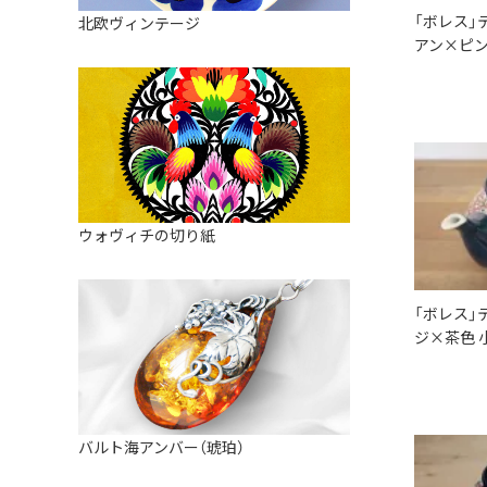
皿
アロマポット
「ボレス」
北欧ヴィンテージ
ストレーナーボウル（水切り）
アン×ピン
すべて見る
キャンドルインテリア
すべて見る
バスケット
装飾用タイル・プレート
ミニチュア
天使さま
ウォヴィチの切り紙
置物
カードスタンド
「ボレス」
ジ×茶色 
マグネット
すべて見る
バルト海アンバー（琥珀）