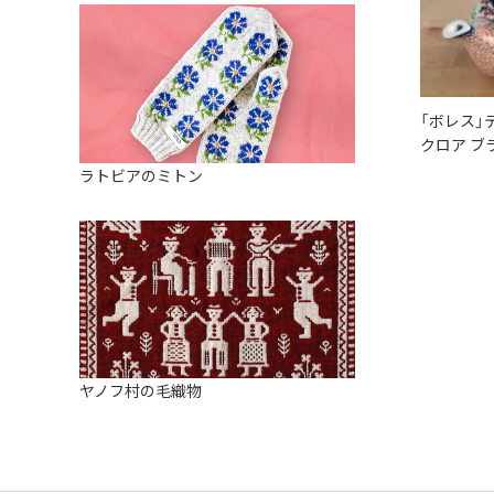
「ボレス」
クロア ブ
ラトビアのミトン
ヤノフ村の毛織物