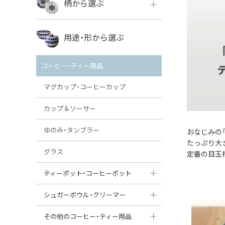
柄から選ぶ
VENA
ボレス
用途・形から選ぶ
ミレナ
VENA
その他のメーカー
コーヒー・ティー用品
ミレナ
マグカップ・コーヒーカップ
カップ＆ソーサー
ゆのみ・タンブラー
おなじみの
たっぷり大
グラス
定番の目玉
ティーポット・コーヒーポット
ティーポット
シュガーボウル・クリーマー
コーヒーポット
シュガーボウル
その他のコーヒー・ティー用品