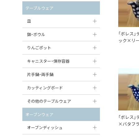
セット（ポット+カップ＆ソーサー）
クリーマー
ポットウォーマー
テーブルウェア
すべて見る
すべて見る
ピッチャー
皿
コーヒードリッパー
「ボレス」
大皿（24cm〜）
鉢・ボウル
ック×リー
ティーバッグトレイ
中皿（18〜24cm）
大鉢（21cm〜）
りんごポット
すべて見る
小皿（13〜18cm）
中鉢（16〜21cm）
りんごポット
キャニスター・保存容器
豆皿（〜13cm）
小鉢（8〜16cm）
りんごポット小
キャニスター
片手鍋・両手鍋
丸皿
豆鉢（〜8cm）
すべて見る
つぼ
ソースパン（片手鍋）
カッティングボード
スープ皿
丸鉢・どんぶり・ボウル
はちみつポット
スープチュリーン
角型カッティングボード
その他のテーブルウェア
スクエア（角型）プレート
茶碗
パンプキンポット
キャセロール
丸型カッティングボード
調味料入れ
オーブンウェア
「ボレス」
オーバルプレート
ウェイブボウル・スカラップ
ガーリックポット
すべて見る
×バタフラ
すべて見る
グレイヴィーボート
オーブンディッシュ
ダルマプレート
角鉢
オニオンキャニスター
エッグカップ