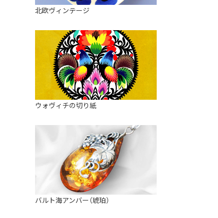
皿
アロマポット
北欧ヴィンテージ
ストレーナーボウル（水切り）
すべて見る
キャンドルインテリア
すべて見る
バスケット
装飾用タイル・プレート
ミニチュア
天使さま
ウォヴィチの切り紙
置物
カードスタンド
マグネット
すべて見る
バルト海アンバー（琥珀）