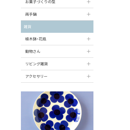
大型（24cm〜）
お菓子づくりの型
たまご型プレート
オーバルボウル
ガーリックキャニスター
アイスクリームカップ
中型（18〜24cm）
パウンド型
両手鍋
ハート型プレート
ハートボウル
チーズレディ
ケーキスタンド
お一人用・小型（〜18cm）
マフィン型
変形プレート
チュリーン
雑貨
葉っぱ型ボウル
チーズケース
カトラリー
ラウンドオーブンディッシュ（丸型）
すべて見る
分割ディッシュ
キャセロール
植木鉢・花瓶
りんご型ボウル
バターディッシュ
はしおき・カトラリーレスト
スクエアオーブンディッシュ
すべて見る
すべて見る
いちご型ボウル
植木鉢
動物さん
六角形ポット
すべて見る
オーバルオーブンディッシュ
星型ボウル
花瓶
フィギュア・置物
リビング雑貨
ボトル
すべて見る
舟型ボウル
すべて見る
貯金箱
すべて見る
スツール
アクセサリー
スープカップ
小物入れ
時計
ビーズ
そば猪口・フリーカップ
花器
バス・洗面用品
ペンダントトップ
ココット
オーナメント
家具小物
すべて見る
薬味入れ
クリーマー
小物入れ
ミキシングボウル