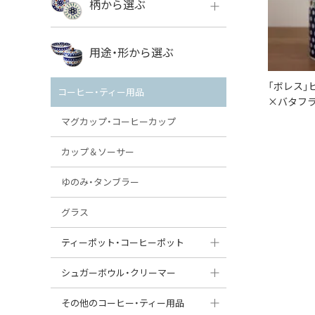
柄から選ぶ
VENA
ボレス
用途・形から選ぶ
ミレナ
VENA
その他のメーカー
「ボレス」ピ
コーヒー・ティー用品
×バタフラ
ミレナ
マグカップ・コーヒーカップ
カップ＆ソーサー
ゆのみ・タンブラー
グラス
ティーポット・コーヒーポット
ティーポット
シュガーボウル・クリーマー
コーヒーポット
シュガーボウル
その他のコーヒー・ティー用品