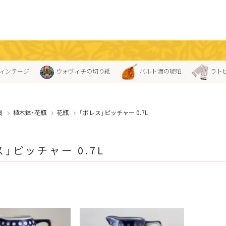
ィンテージ
ウォヴィチの切り紙
バルト海の琥珀
ラト
貨
植木鉢・花瓶
花瓶
「ボレス」ピッチャー 0.7L
」ピッチャー 0.7L