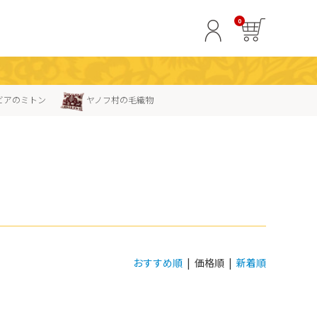
0
ビアのミトン
ヤノフ村の毛織物
おすすめ順
| 価格順 |
新着順