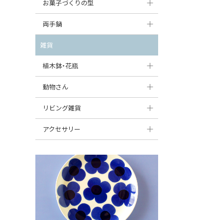
大型（24cm〜）
お菓子づくりの型
たまご型プレート
オーバルボウル
ガーリックキャニスター
アイスクリームカップ
中型（18〜24cm）
パウンド型
両手鍋
ハート型プレート
ハートボウル
チーズレディ
ケーキスタンド
お一人用・小型（〜18cm）
マフィン型
変形プレート
チュリーン
雑貨
葉っぱ型ボウル
チーズケース
カトラリー
ラウンドオーブンディッシュ（丸型）
すべて見る
分割ディッシュ
キャセロール
植木鉢・花瓶
りんご型ボウル
バターディッシュ
はしおき・カトラリーレスト
スクエアオーブンディッシュ
すべて見る
すべて見る
いちご型ボウル
植木鉢
動物さん
六角形ポット
すべて見る
オーバルオーブンディッシュ
星型ボウル
花瓶
フィギュア・置物
リビング雑貨
ボトル
すべて見る
舟型ボウル
すべて見る
貯金箱
すべて見る
スツール
アクセサリー
スープカップ
小物入れ
時計
ビーズ
そば猪口・フリーカップ
花器
バス・洗面用品
ペンダントトップ
ココット
オーナメント
家具小物
すべて見る
薬味入れ
クリーマー
小物入れ
ミキシングボウル