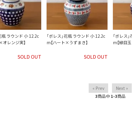
瓶 ラウンド 小 12.2c
「ボレス」花瓶 ラウンド 小 12.2c
「ボレス」花
×オレンジ実】
m【ハート×うずまき】
m【緑目玉
SOLD OUT
SOLD OUT
« Prev
Next »
3
商品中
1-3
商品