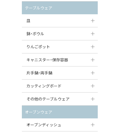
セット（ポット+カップ＆ソーサー）
クリーマー
ポットウォーマー
テーブルウェア
すべて見る
すべて見る
ピッチャー
皿
コーヒードリッパー
大皿（24cm〜）
鉢・ボウル
ティーバッグトレイ
中皿（18〜24cm）
大鉢（21cm〜）
りんごポット
すべて見る
小皿（13〜18cm）
中鉢（16〜21cm）
りんごポット
キャニスター・保存容器
豆皿（〜13cm）
小鉢（8〜16cm）
りんごポット小
キャニスター
片手鍋・両手鍋
丸皿
豆鉢（〜8cm）
すべて見る
つぼ
ソースパン（片手鍋）
カッティングボード
スープ皿
丸鉢・どんぶり・ボウル
はちみつポット
スープチュリーン
角型カッティングボード
その他のテーブルウェア
スクエア（角型）プレート
茶碗
パンプキンポット
キャセロール
丸型カッティングボード
調味料入れ
オーブンウェア
オーバルプレート
ウェイブボウル・スカラップ
ガーリックポット
すべて見る
すべて見る
グレイヴィーボート
オーブンディッシュ
ダルマプレート
角鉢
オニオンキャニスター
エッグカップ