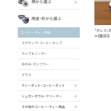
柄から選ぶ
VENA
ボレス
用途・形から選ぶ
ミレナ
VENA
その他のメーカー
「ボレス」花
コーヒー・ティー用品
m【藍目玉
ミレナ
マグカップ・コーヒーカップ
カップ＆ソーサー
ゆのみ・タンブラー
グラス
ティーポット・コーヒーポット
ティーポット
シュガーボウル・クリーマー
コーヒーポット
シュガーボウル
その他のコーヒー・ティー用品