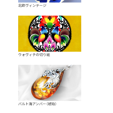
皿
アロマポット
北欧ヴィンテージ
ストレーナーボウル（水切り）
すべて見る
キャンドルインテリア
すべて見る
バスケット
装飾用タイル・プレート
ミニチュア
天使さま
ウォヴィチの切り紙
置物
カードスタンド
マグネット
すべて見る
バルト海アンバー（琥珀）