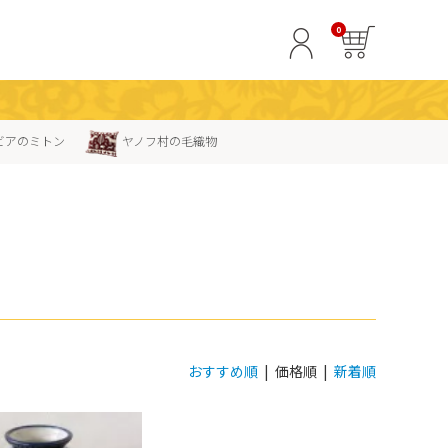
0
ビアのミトン
ヤノフ村の毛織物
おすすめ順
| 価格順 |
新着順