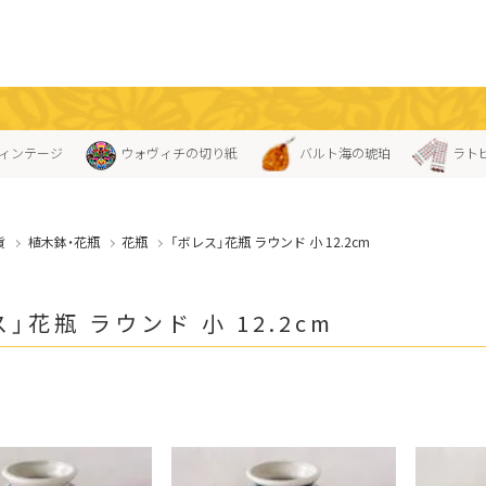
ィンテージ
ウォヴィチの切り紙
バルト海の琥珀
ラト
貨
植木鉢・花瓶
花瓶
「ボレス」花瓶 ラウンド 小 12.2cm
」花瓶 ラウンド 小 12.2cm