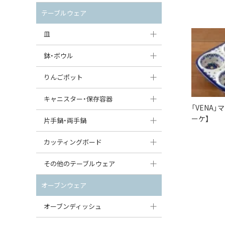
セット（ポット+カップ＆ソーサー）
クリーマー
ポットウォーマー
テーブルウェア
すべて見る
すべて見る
ピッチャー
皿
コーヒードリッパー
大皿（24cm〜）
鉢・ボウル
ティーバッグトレイ
中皿（18〜24cm）
大鉢（21cm〜）
りんごポット
すべて見る
小皿（13〜18cm）
中鉢（16〜21cm）
りんごポット
キャニスター・保存容器
「VENA
豆皿（〜13cm）
小鉢（8〜16cm）
りんごポット小
ーケ】
キャニスター
片手鍋・両手鍋
丸皿
豆鉢（〜8cm）
すべて見る
つぼ
ソースパン（片手鍋）
カッティングボード
スープ皿
丸鉢・どんぶり・ボウル
はちみつポット
スープチュリーン
角型カッティングボード
その他のテーブルウェア
スクエア（角型）プレート
茶碗
パンプキンポット
キャセロール
丸型カッティングボード
調味料入れ
オーブンウェア
オーバルプレート
ウェイブボウル・スカラップ
ガーリックポット
すべて見る
すべて見る
グレイヴィーボート
オーブンディッシュ
ダルマプレート
角鉢
オニオンキャニスター
エッグカップ