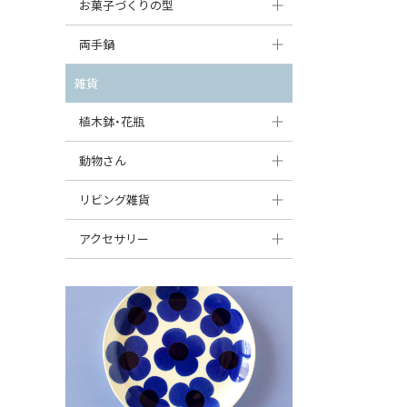
大型（24cm〜）
お菓子づくりの型
たまご型プレート
オーバルボウル
ガーリックキャニスター
アイスクリームカップ
中型（18〜24cm）
パウンド型
両手鍋
ハート型プレート
ハートボウル
チーズレディ
ケーキスタンド
お一人用・小型（〜18cm）
マフィン型
変形プレート
チュリーン
雑貨
葉っぱ型ボウル
チーズケース
カトラリー
ラウンドオーブンディッシュ（丸型）
すべて見る
分割ディッシュ
キャセロール
植木鉢・花瓶
りんご型ボウル
バターディッシュ
はしおき・カトラリーレスト
スクエアオーブンディッシュ
すべて見る
すべて見る
いちご型ボウル
植木鉢
動物さん
六角形ポット
すべて見る
オーバルオーブンディッシュ
星型ボウル
花瓶
フィギュア・置物
リビング雑貨
ボトル
すべて見る
舟型ボウル
すべて見る
貯金箱
すべて見る
スツール
アクセサリー
スープカップ
小物入れ
時計
ビーズ
そば猪口・フリーカップ
花器
バス・洗面用品
ペンダントトップ
ココット
オーナメント
家具小物
すべて見る
薬味入れ
クリーマー
小物入れ
ミキシングボウル