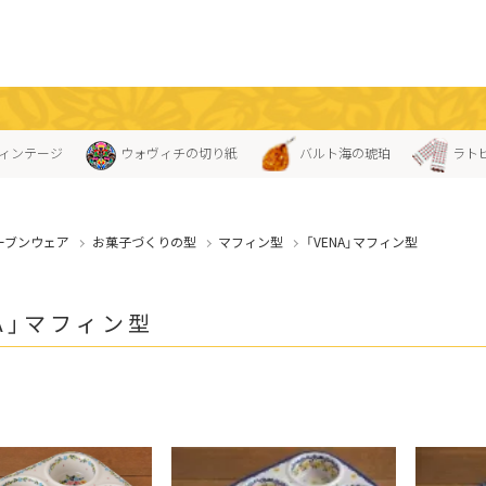
ィンテージ
ウォヴィチの切り紙
バルト海の琥珀
ラト
ーブンウェア
お菓子づくりの型
マフィン型
「VENA」マフィン型
NA」マフィン型