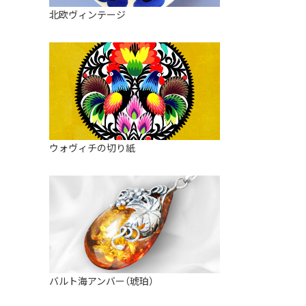
皿
アロマポット
北欧ヴィンテージ
ストレーナーボウル（水切り）
すべて見る
キャンドルインテリア
すべて見る
バスケット
装飾用タイル・プレート
ミニチュア
天使さま
ウォヴィチの切り紙
置物
カードスタンド
マグネット
すべて見る
バルト海アンバー（琥珀）