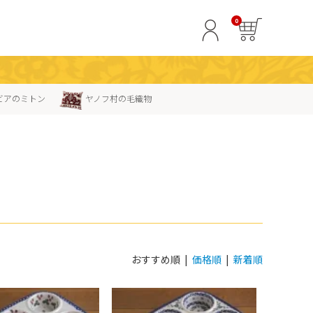
0
ビアのミトン
ヤノフ村の毛織物
おすすめ順 |
価格順
|
新着順