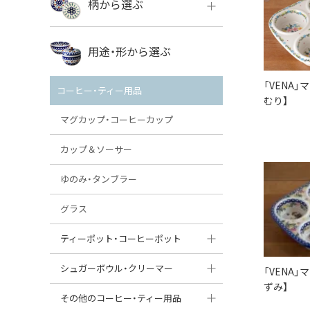
柄から選ぶ
VENA
ボレス
用途・形から選ぶ
ミレナ
VENA
その他のメーカー
「VENA
コーヒー・ティー用品
むり】
ミレナ
マグカップ・コーヒーカップ
カップ＆ソーサー
ゆのみ・タンブラー
グラス
ティーポット・コーヒーポット
ティーポット
シュガーボウル・クリーマー
「VENA
ずみ】
コーヒーポット
シュガーボウル
その他のコーヒー・ティー用品