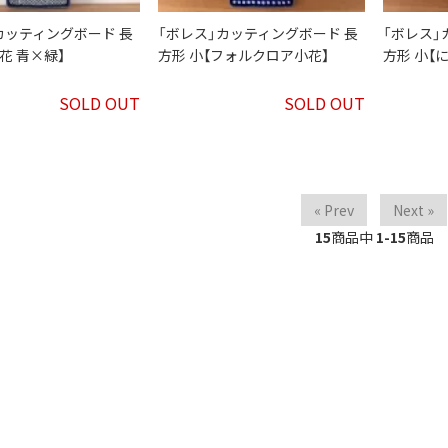
カッティングボード 長
「ボレス」カッティングボード 長
「ボレス」
花 青×緑】
方形 小【フォルクロア小花】
方形 小【
SOLD OUT
SOLD OUT
« Prev
Next »
15
商品中
1-15
商品