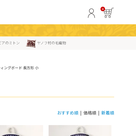
0
ビアのミトン
ヤノフ村の毛織物
ティングボード 長方形 小
おすすめ順
| 価格順 |
新着順