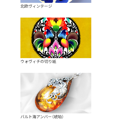
皿
アロマポット
北欧ヴィンテージ
ストレーナーボウル（水切り）
すべて見る
キャンドルインテリア
すべて見る
バスケット
装飾用タイル・プレート
ミニチュア
天使さま
ウォヴィチの切り紙
置物
カードスタンド
マグネット
すべて見る
バルト海アンバー（琥珀）