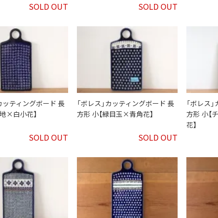
SOLD OUT
SOLD OUT
カッティングボード 長
「ボレス」カッティングボード 長
「ボレス」
藍地×白小花】
方形 小【緑目玉×青角花】
方形 小【
花】
SOLD OUT
SOLD OUT