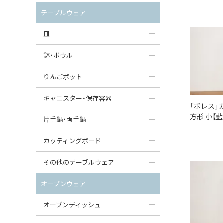
セット（ポット+カップ＆ソーサー）
クリーマー
ポットウォーマー
テーブルウェア
すべて見る
すべて見る
ピッチャー
皿
コーヒードリッパー
大皿（24cm〜）
鉢・ボウル
ティーバッグトレイ
中皿（18〜24cm）
大鉢（21cm〜）
りんごポット
すべて見る
小皿（13〜18cm）
中鉢（16〜21cm）
りんごポット
キャニスター・保存容器
「ボレス」
豆皿（〜13cm）
小鉢（8〜16cm）
方形 小【
りんごポット小
キャニスター
片手鍋・両手鍋
丸皿
豆鉢（〜8cm）
すべて見る
つぼ
ソースパン（片手鍋）
カッティングボード
スープ皿
丸鉢・どんぶり・ボウル
はちみつポット
スープチュリーン
角型カッティングボード
その他のテーブルウェア
スクエア（角型）プレート
茶碗
パンプキンポット
キャセロール
丸型カッティングボード
調味料入れ
オーブンウェア
オーバルプレート
ウェイブボウル・スカラップ
ガーリックポット
すべて見る
すべて見る
グレイヴィーボート
オーブンディッシュ
ダルマプレート
角鉢
オニオンキャニスター
エッグカップ