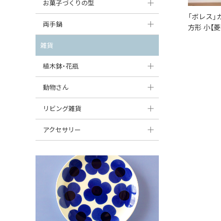
大型（24cm〜）
お菓子づくりの型
たまご型プレート
オーバルボウル
ガーリックキャニスター
「ボレス」
アイスクリームカップ
中型（18〜24cm）
パウンド型
両手鍋
ハート型プレート
方形 小【菱
ハートボウル
チーズレディ
ケーキスタンド
お一人用・小型（〜18cm）
マフィン型
変形プレート
チュリーン
雑貨
葉っぱ型ボウル
チーズケース
カトラリー
ラウンドオーブンディッシュ（丸型）
すべて見る
分割ディッシュ
キャセロール
植木鉢・花瓶
りんご型ボウル
バターディッシュ
はしおき・カトラリーレスト
スクエアオーブンディッシュ
すべて見る
すべて見る
いちご型ボウル
植木鉢
動物さん
六角形ポット
すべて見る
オーバルオーブンディッシュ
星型ボウル
花瓶
フィギュア・置物
リビング雑貨
ボトル
すべて見る
舟型ボウル
すべて見る
貯金箱
すべて見る
スツール
アクセサリー
スープカップ
小物入れ
時計
ビーズ
そば猪口・フリーカップ
花器
バス・洗面用品
ペンダントトップ
ココット
オーナメント
家具小物
すべて見る
薬味入れ
クリーマー
小物入れ
ミキシングボウル