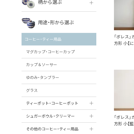
柄から選ぶ
VENA
ボレス
用途・形から選ぶ
ミレナ
VENA
その他のメーカー
「ボレス」
コーヒー・ティー用品
方形 小【
ミレナ
マグカップ・コーヒーカップ
カップ＆ソーサー
ゆのみ・タンブラー
グラス
ティーポット・コーヒーポット
ティーポット
シュガーボウル・クリーマー
「ボレス」
方形 小【
コーヒーポット
シュガーボウル
その他のコーヒー・ティー用品