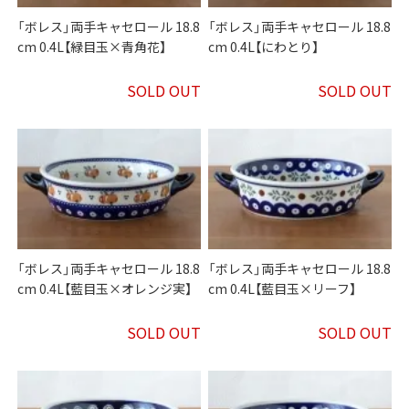
「ボレス」両手キャセロール 18.8
「ボレス」両手キャセロール 18.8
cm 0.4L【緑目玉×青角花】
cm 0.4L【にわとり】
SOLD OUT
SOLD OUT
「ボレス」両手キャセロール 18.8
「ボレス」両手キャセロール 18.8
cm 0.4L【藍目玉×オレンジ実】
cm 0.4L【藍目玉×リーフ】
SOLD OUT
SOLD OUT