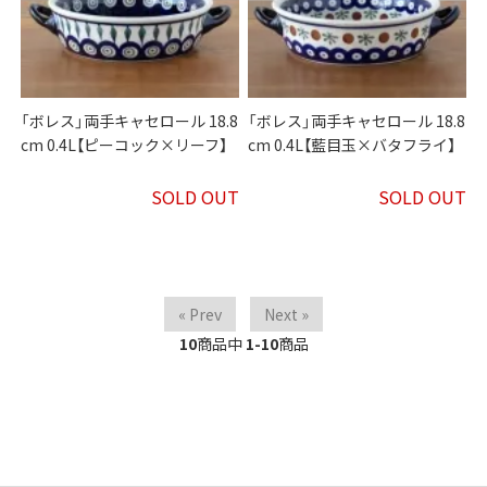
「ボレス」両手キャセロール 18.8
「ボレス」両手キャセロール 18.8
cm 0.4L【ピーコック×リーフ】
cm 0.4L【藍目玉×バタフライ】
SOLD OUT
SOLD OUT
« Prev
Next »
10
商品中
1-10
商品