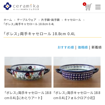
0
ホーム
テーブルウェア
片手鍋・両手鍋
キャセロール
「ボレス」両手キャセロール 18.8cm 0.4L
「ボレス」両手キャセロール 18.8cm 0.4L
おすすめ順
|
価格順
| 新着順
「ボレス」両手キャセロール 18.8
「ボレス」両手キャセロール 18.8
cm 0.4L【にわとりアート】
cm 0.4L【フォルクロア小花】