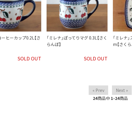
コーヒーカップ0.2L【さ
「ミレナ」ぽってりマグ 0.3L【さく
「ミレナ」
らんぼ】
m【さくら
SOLD OUT
SOLD OUT
« Prev
Next »
24
商品中
1-24
商品