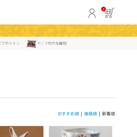
0
ビアのミトン
ヤノフ村の毛織物
おすすめ順
|
価格順
| 新着順