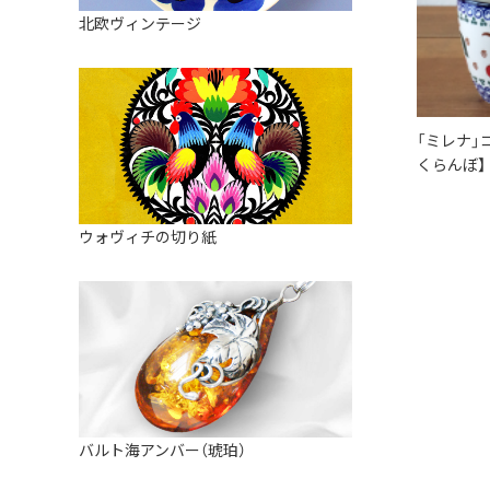
皿
アロマポット
北欧ヴィンテージ
ストレーナーボウル（水切り）
すべて見る
キャンドルインテリア
すべて見る
バスケット
装飾用タイル・プレート
「ミレナ」
くらんぼ】
ミニチュア
天使さま
ウォヴィチの切り紙
置物
カードスタンド
マグネット
すべて見る
バルト海アンバー（琥珀）