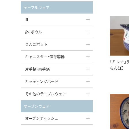
セット（ポット+カップ＆ソーサー）
クリーマー
ポットウォーマー
テーブルウェア
すべて見る
すべて見る
ピッチャー
皿
コーヒードリッパー
大皿（24cm〜）
鉢・ボウル
ティーバッグトレイ
中皿（18〜24cm）
大鉢（21cm〜）
りんごポット
すべて見る
小皿（13〜18cm）
中鉢（16〜21cm）
りんごポット
キャニスター・保存容器
「ミレナ」テ
豆皿（〜13cm）
小鉢（8〜16cm）
りんごポット小
らんぼ】
キャニスター
片手鍋・両手鍋
丸皿
豆鉢（〜8cm）
すべて見る
つぼ
ソースパン（片手鍋）
カッティングボード
スープ皿
丸鉢・どんぶり・ボウル
はちみつポット
スープチュリーン
角型カッティングボード
その他のテーブルウェア
スクエア（角型）プレート
茶碗
パンプキンポット
キャセロール
丸型カッティングボード
調味料入れ
オーブンウェア
オーバルプレート
ウェイブボウル・スカラップ
ガーリックポット
すべて見る
すべて見る
グレイヴィーボート
オーブンディッシュ
ダルマプレート
角鉢
オニオンキャニスター
エッグカップ