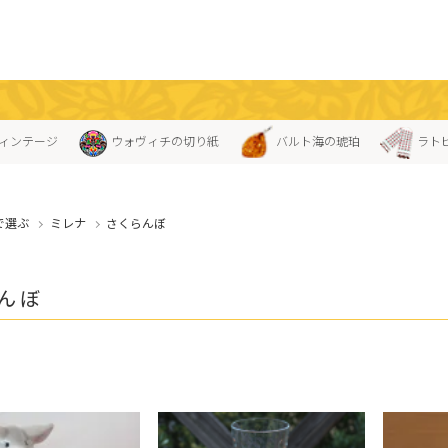
ィンテージ
ウォヴィチの切り紙
バルト海の琥珀
ラト
で選ぶ
ミレナ
さくらんぼ
んぼ