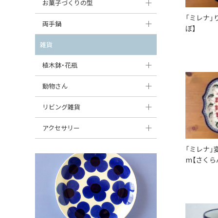
大型（24cm〜）
お菓子づくりの型
たまご型プレート
オーバルボウル
ガーリックキャニスター
「ミレナ」
アイスクリームカップ
中型（18〜24cm）
パウンド型
両手鍋
ハート型プレート
ハートボウル
ぼ】
チーズレディ
ケーキスタンド
お一人用・小型（〜18cm）
マフィン型
変形プレート
チュリーン
雑貨
葉っぱ型ボウル
チーズケース
カトラリー
ラウンドオーブンディッシュ（丸型）
すべて見る
分割ディッシュ
キャセロール
植木鉢・花瓶
りんご型ボウル
バターディッシュ
はしおき・カトラリーレスト
スクエアオーブンディッシュ
すべて見る
すべて見る
いちご型ボウル
植木鉢
動物さん
六角形ポット
すべて見る
オーバルオーブンディッシュ
星型ボウル
花瓶
フィギュア・置物
リビング雑貨
ボトル
すべて見る
舟型ボウル
すべて見る
貯金箱
すべて見る
スツール
アクセサリー
スープカップ
小物入れ
時計
ビーズ
「ミレナ」変
m【さくら
そば猪口・フリーカップ
花器
バス・洗面用品
ペンダントトップ
ココット
オーナメント
家具小物
すべて見る
薬味入れ
クリーマー
小物入れ
ミキシングボウル