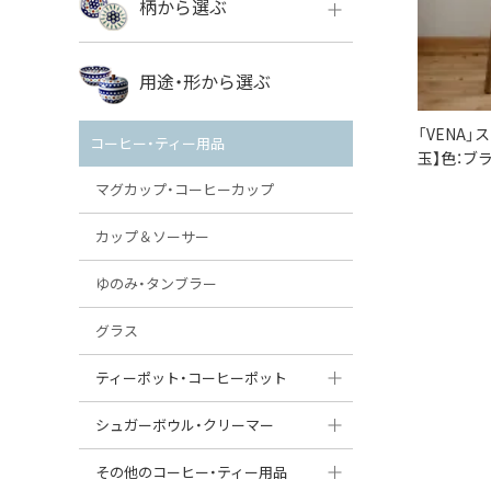
柄から選ぶ
VENA
ボレス
用途・形から選ぶ
ミレナ
VENA
その他のメーカー
「VENA
コーヒー・ティー用品
玉】色：ブ
ミレナ
マグカップ・コーヒーカップ
カップ＆ソーサー
ゆのみ・タンブラー
グラス
ティーポット・コーヒーポット
ティーポット
シュガーボウル・クリーマー
コーヒーポット
シュガーボウル
その他のコーヒー・ティー用品