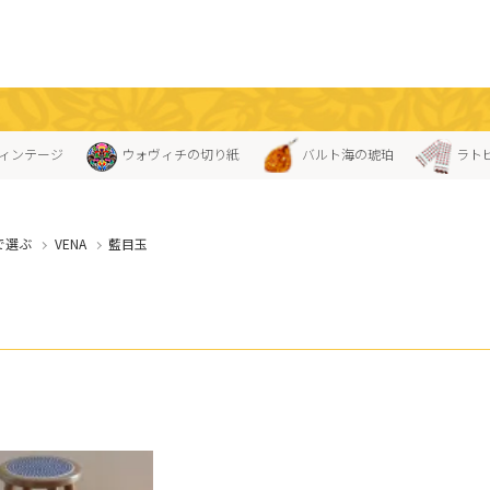
ィンテージ
ウォヴィチの切り紙
バルト海の琥珀
ラト
で選ぶ
VENA
藍目玉