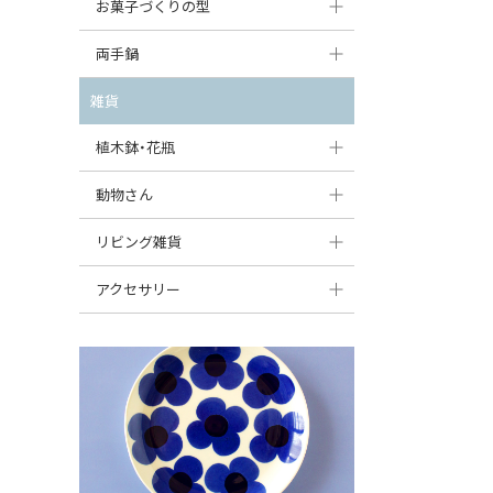
大型（24cm〜）
お菓子づくりの型
たまご型プレート
オーバルボウル
ガーリックキャニスター
アイスクリームカップ
中型（18〜24cm）
パウンド型
両手鍋
ハート型プレート
ハートボウル
チーズレディ
ケーキスタンド
お一人用・小型（〜18cm）
マフィン型
変形プレート
チュリーン
雑貨
葉っぱ型ボウル
チーズケース
カトラリー
ラウンドオーブンディッシュ（丸型）
すべて見る
分割ディッシュ
キャセロール
植木鉢・花瓶
りんご型ボウル
バターディッシュ
はしおき・カトラリーレスト
スクエアオーブンディッシュ
すべて見る
すべて見る
いちご型ボウル
植木鉢
動物さん
六角形ポット
すべて見る
オーバルオーブンディッシュ
星型ボウル
花瓶
フィギュア・置物
リビング雑貨
ボトル
すべて見る
舟型ボウル
すべて見る
貯金箱
すべて見る
スツール
アクセサリー
スープカップ
小物入れ
時計
ビーズ
そば猪口・フリーカップ
花器
バス・洗面用品
ペンダントトップ
ココット
オーナメント
家具小物
すべて見る
薬味入れ
クリーマー
小物入れ
ミキシングボウル