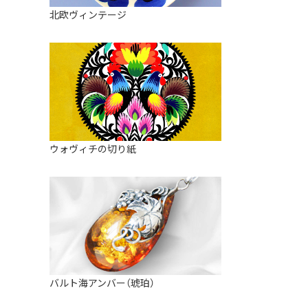
皿
アロマポット
北欧ヴィンテージ
ストレーナーボウル（水切り）
すべて見る
キャンドルインテリア
すべて見る
バスケット
装飾用タイル・プレート
ミニチュア
天使さま
ウォヴィチの切り紙
置物
カードスタンド
マグネット
すべて見る
バルト海アンバー（琥珀）