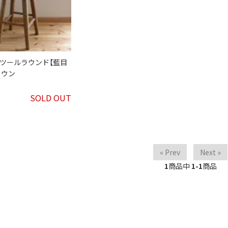
」スツールラウンド【藍目
ラウン
SOLD OUT
« Prev
Next »
1
商品中
1-1
商品