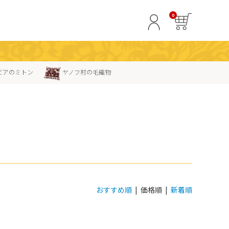
0
ビアのミトン
ヤノフ村の毛織物
おすすめ順
| 価格順 |
新着順