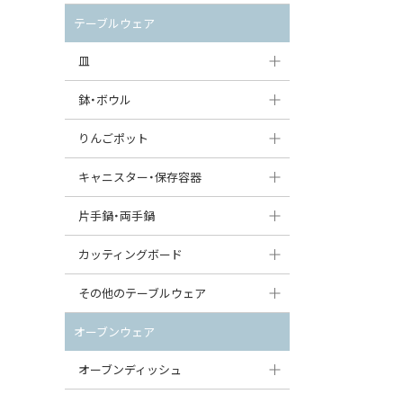
セット（ポット+カップ＆ソーサー）
クリーマー
ポットウォーマー
テーブルウェア
すべて見る
すべて見る
ピッチャー
皿
コーヒードリッパー
大皿（24cm〜）
鉢・ボウル
ティーバッグトレイ
中皿（18〜24cm）
大鉢（21cm〜）
りんごポット
すべて見る
小皿（13〜18cm）
中鉢（16〜21cm）
りんごポット
キャニスター・保存容器
豆皿（〜13cm）
小鉢（8〜16cm）
りんごポット小
キャニスター
片手鍋・両手鍋
丸皿
豆鉢（〜8cm）
すべて見る
つぼ
ソースパン（片手鍋）
カッティングボード
スープ皿
丸鉢・どんぶり・ボウル
はちみつポット
スープチュリーン
角型カッティングボード
その他のテーブルウェア
スクエア（角型）プレート
茶碗
パンプキンポット
キャセロール
丸型カッティングボード
調味料入れ
オーブンウェア
オーバルプレート
ウェイブボウル・スカラップ
ガーリックポット
すべて見る
すべて見る
グレイヴィーボート
オーブンディッシュ
ダルマプレート
角鉢
オニオンキャニスター
エッグカップ